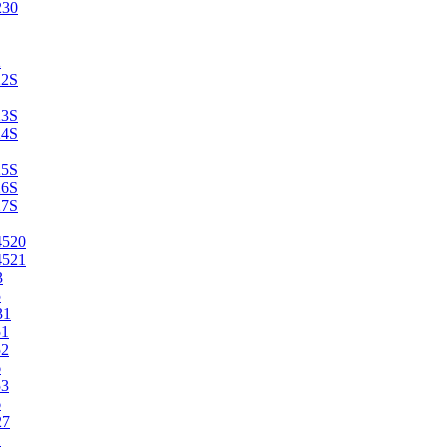
230
2
22S
23S
24S
25S
26S
27S
4520
4521
3
5
31
51
52
6
53
6
27
1