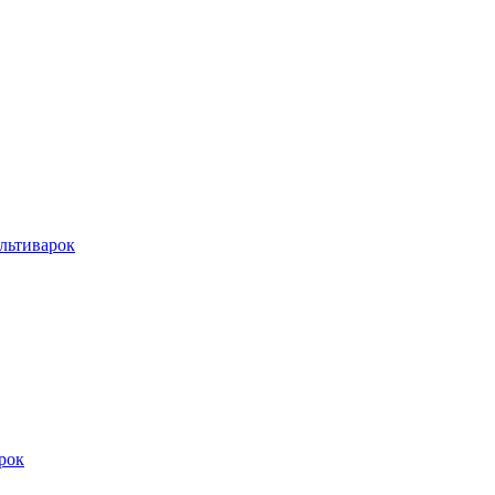
льтиварок
рок