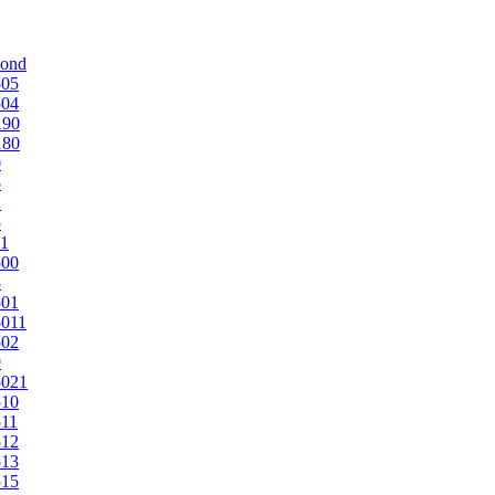
mond
505
504
190
180
0
5
1
5
1
500
3
501
011
502
9
5021
510
11
512
513
515