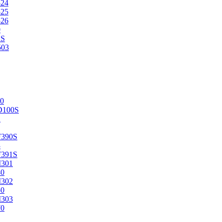
524
525
526
0
2S
503
0
D100S
2
F390S
3
F391S
M301
40
M302
50
M303
70