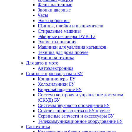
Фены настенные
Звонки дверные
Часы
Электробритвы
Щипцы, плойки и выпрямители
Стиральные машины
Эфирные ресиверы DVB-T2
Элементы питания
Машинки для удаления катышков
Техника для дома прочее
Кухонная техника
Для авто и мото
Автоэлектроника
Снятое с производства и БУ
Кондиционеры БУ
Холодильники БУ
Видеонаблюдение БУ
Система контроля и управление доступом
(СКУД) БУ
Системы звукового оповещения БУ
Снятое с производства и БУ прочее
Сервисные запчасти и аксессуары БУ
Телекоммуникационное оборудование БУ
Сантехника
Коллекторные блоки для теплого пола