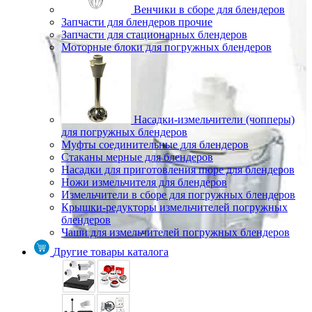
Венчики в сборе для блендеров
Запчасти для блендеров прочие
Запчасти для стационарных блендеров
Моторные блоки для погружных блендеров
Насадки-измельчители (чопперы)
для погружных блендеров
Муфты соединительные для блендеров
Стаканы мерные для блендеров
Насадки для приготовления пюре для блендеров
Ножи измельчителя для блендеров
Измельчители в сборе для погружных блендеров
Крышки-редукторы измельчителей погружных
блендеров
Чаши для измельчителей погружных блендеров
Другие товары каталога