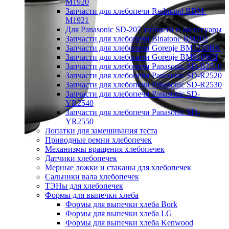
M1920
Запчасти для хлебопечи Redmond RBM-
M1921
Для Panasonic SD-207 запчасти и аксессуары
Запчасти для хлебопечи Binatone BM202
Запчасти для хлебопечи Gorenje BM1210BK
Запчасти для хлебопечи Gorenje BM910WII
Запчасти для хлебопечи Panasonic SD-B2510
Запчасти для хлебопечи Panasonic SD-R2520
Запчасти для хлебопечи Panasonic SD-R2530
Запчасти для хлебопечи Panasonic SD-
YR2540
Запчасти для хлебопечи Panasonic SD-
YR2550
Лопатки для замешивания теста
Приводные ремни хлебопечек
Механизмы вращения хлебопечек
Датчики хлебопечек
Мерные ложки и стаканы для хлебопечек
Сальники вала хлебопечек
ТЭНы для хлебопечек
Формы для выпечки хлеба
Формы для выпечки хлеба Bork
Формы для выпечки хлеба LG
Формы для выпечки хлеба Kenwood