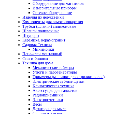
Оборудование для магазинов
Измерительные приборы
Сетевое оборудование
Изделия из нержавейки
Компоненты для самогоноварения
Трубки (шланги) силиконовые
Шланги поливочные
Штуцеры
Керамика, керамогранит
Садовая Техника
Минимойки
Пена-клей монтажный
Фляги-бидоны
Техника для дома
Механические таймеры
Утюги и парогенераторы
Триммеры (машинки для стрижки волос)
Электрические зубные щетки
Климатическая техника
Аксессуары для гаджетов
Радиоприемники
Электросчетчики
Весы
Дозаторы для мыла
Сушилки для рук