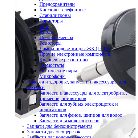
Предохранители
Капсюли телефонные
Стабилитроны
Варисторы
Реле
Диоды
Пьезо элементы
Резисторы
Лампы подсветки для ЖК (LCD)
Прочие электронные компоненты
Кварцевые резонаторы
Термостаты
Оптические пары
Микрофоны
Красота и здоровье, запчасти и аксессуары для
техники
Запчасти и аксессуары для электробритв,
тримеров, эпиляторов
Запчасти для зубных электрощеток и
ирригаторов
Запчасти для фенов, щипцов для волос
Запчасти для молокоотсосов
Запчати для бензоинструмента
Запчасти для овощерезок
Запчасти для водяных насосов