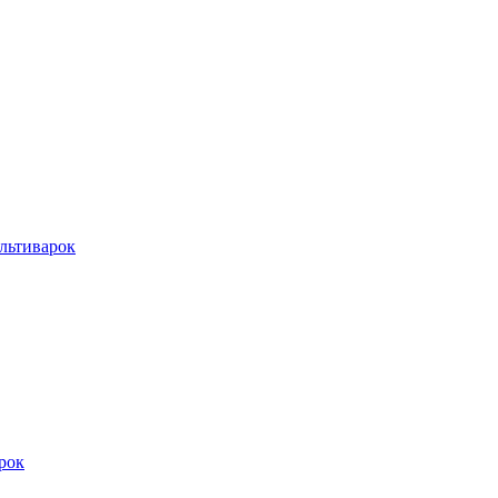
льтиварок
рок