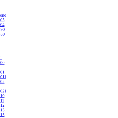
mond
505
504
190
180
0
5
1
5
1
500
3
501
011
502
9
5021
510
11
512
513
515