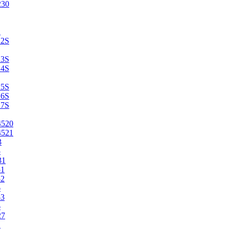
230
2
22S
23S
24S
25S
26S
27S
4520
4521
3
5
31
51
52
6
53
6
27
1