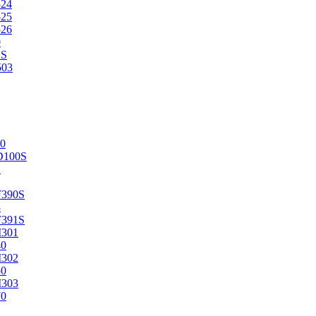
524
525
526
0
2S
503
0
D100S
2
F390S
3
F391S
M301
40
M302
50
M303
70