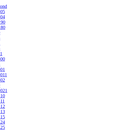
mond
505
504
190
180
0
5
1
5
1
500
3
501
011
502
9
5021
510
11
512
513
515
524
525