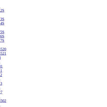
2
22S
23S
24S
25S
26S
27S
4520
4521
3
5
31
51
52
6
53
6
27
1
4502
4