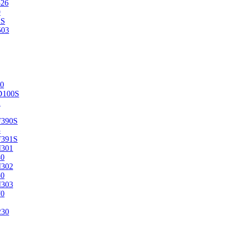
526
0
2S
503
0
D100S
2
F390S
3
F391S
M301
40
M302
50
M303
70
230