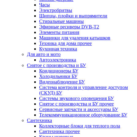
Часы
Электробритвы
Щипцы, плойки и выпрямители
Стиральные машины
Эфирные ресиверы DVB-T2
Элементы питания
Машинки для удаления катышков
Техника для дома прочее
Кухонная техника
Для авто и мото
Автоэлектроника
Снятое с производства и БУ
Кондиционеры БУ
Холодильники БУ
Видеонаблюдение БУ
Система контроля и управление доступом
(СКУД) БУ
Системы звукового оповещения БУ
Снятое с производства и БУ прочее
Сервисные запчасти и аксессуары БУ
Телекоммуникационное оборудование БУ
Сантехника
Коллекторные блоки для теплого пола
Сантехника прочее
Краны шаровые