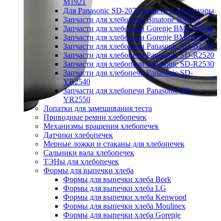
M1921
Для Panasonic SD-207 запчасти и аксессуары
Запчасти для хлебопечи Binatone BM202
Запчасти для хлебопечи Gorenje BM1210BK
Запчасти для хлебопечи Gorenje BM910WII
Запчасти для хлебопечи Panasonic SD-B2510
Запчасти для хлебопечи Panasonic SD-R2520
Запчасти для хлебопечи Panasonic SD-R2530
Запчасти для хлебопечи Panasonic SD-
YR2540
Запчасти для хлебопечи Panasonic SD-
YR2550
Лопатки для замешивания теста
Приводные ремни хлебопечек
Механизмы вращения хлебопечек
Датчики хлебопечек
Мерные ложки и стаканы для хлебопечек
Сальники вала хлебопечек
ТЭНы для хлебопечек
Формы для выпечки хлеба
Формы для выпечки хлеба Bork
Формы для выпечки хлеба LG
Формы для выпечки хлеба Kenwood
Формы для выпечки хлеба Moulinex
Формы для выпечки хлеба Gorenje