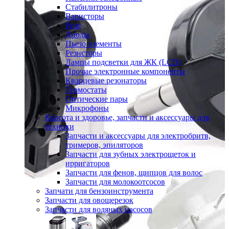
Стабилитроны
Варисторы
Реле
Диоды
Пьезо элементы
Резисторы
Лампы подсветки для ЖК (LCD)
Прочие электронные компоненты
Кварцевые резонаторы
Термостаты
Оптические пары
Микрофоны
Красота и здоровье, запчасти и аксессуары для
техники
Запчасти и аксессуары для электробритв,
тримеров, эпиляторов
Запчасти для зубных электрощеток и
ирригаторов
Запчасти для фенов, щипцов для волос
Запчасти для молокоотсосов
Запчати для бензоинструмента
Запчасти для овощерезок
Запчасти для водяных насосов