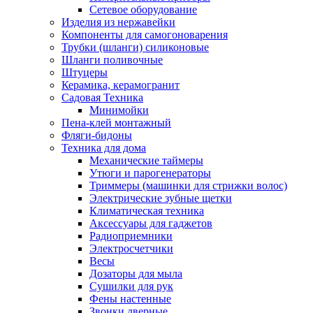
Сетевое оборудование
Изделия из нержавейки
Компоненты для самогоноварения
Трубки (шланги) силиконовые
Шланги поливочные
Штуцеры
Керамика, керамогранит
Садовая Техника
Минимойки
Пена-клей монтажный
Фляги-бидоны
Техника для дома
Механические таймеры
Утюги и парогенераторы
Триммеры (машинки для стрижки волос)
Электрические зубные щетки
Климатическая техника
Аксессуары для гаджетов
Радиоприемники
Электросчетчики
Весы
Дозаторы для мыла
Сушилки для рук
Фены настенные
Звонки дверные