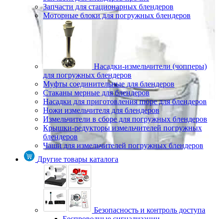
Запчасти для стационарных блендеров
Моторные блоки для погружных блендеров
Насадки-измельчители (чопперы)
для погружных блендеров
Муфты соединительные для блендеров
Стаканы мерные для блендеров
Насадки для приготовления пюре для блендеров
Ножи измельчителя для блендеров
Измельчители в сборе для погружных блендеров
Крышки-редукторы измельчителей погружных
блендеров
Чаши для измельчителей погружных блендеров
Другие товары каталога
Безопасность и контроль доступа
Беспроводные сигнализации