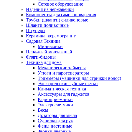
Сетевое оборудование
Изделия из нержавейки
Компоненты для самогоноварения
Трубки (шланги) силиконовые
Шланги поливочные
Штуцеры
Керамика, керамогранит
Садовая Техника
Минимойки
Пена-клей монтажный
Фляги-бидоны
Техника для дома
Механические таймеры
Утюги и парогенераторы
Триммеры (машинки для стрижки волос)
Электрические зубные щетки
Климатическая техника
Аксессуары для гаджетов
Радиоприемники
Электросчетчики
Весы
Дозаторы для мыла
Сушилки для рук
Фены настенные
Звонки дверные