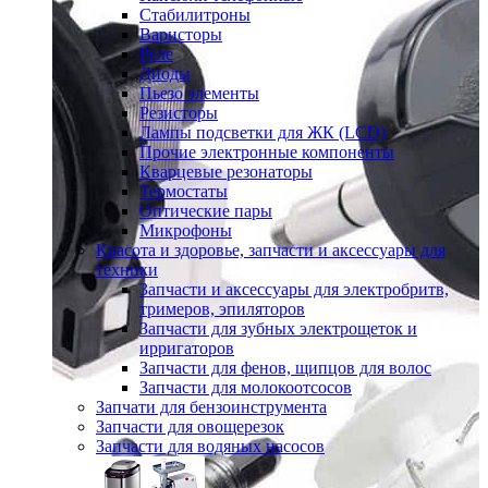
Стабилитроны
Варисторы
Реле
Диоды
Пьезо элементы
Резисторы
Лампы подсветки для ЖК (LCD)
Прочие электронные компоненты
Кварцевые резонаторы
Термостаты
Оптические пары
Микрофоны
Красота и здоровье, запчасти и аксессуары для
техники
Запчасти и аксессуары для электробритв,
тримеров, эпиляторов
Запчасти для зубных электрощеток и
ирригаторов
Запчасти для фенов, щипцов для волос
Запчасти для молокоотсосов
Запчати для бензоинструмента
Запчасти для овощерезок
Запчасти для водяных насосов