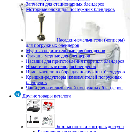
Запчасти для стационарных блендеров
Моторные блоки для погружных блендеров
Насадки-измельчители (чопперы)
для погружных блендеров
Муфты соединительные для блендеров
Стаканы мерные для блендеров
Насадки для приготовления пюре для блендеров
Ножи измельчителя для блендеров
Измельчители в сборе для погружных блендеров
Крышки-редукторы измельчителей погружных
блендеров
Чаши для измельчителей погружных блендеров
Другие товары каталога
Безопасность и контроль доступа
Беспроводные сигнализации