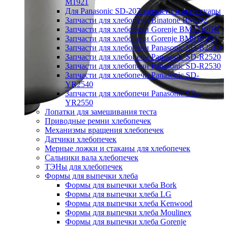
M1921
Для Panasonic SD-207 запчасти и аксессуары
Запчасти для хлебопечи Binatone BM202
Запчасти для хлебопечи Gorenje BM1210BK
Запчасти для хлебопечи Gorenje BM910WII
Запчасти для хлебопечи Panasonic SD-B2510
Запчасти для хлебопечи Panasonic SD-R2520
Запчасти для хлебопечи Panasonic SD-R2530
Запчасти для хлебопечи Panasonic SD-
YR2540
Запчасти для хлебопечи Panasonic SD-
YR2550
Лопатки для замешивания теста
Приводные ремни хлебопечек
Механизмы вращения хлебопечек
Датчики хлебопечек
Мерные ложки и стаканы для хлебопечек
Сальники вала хлебопечек
ТЭНы для хлебопечек
Формы для выпечки хлеба
Формы для выпечки хлеба Bork
Формы для выпечки хлеба LG
Формы для выпечки хлеба Kenwood
Формы для выпечки хлеба Moulinex
Формы для выпечки хлеба Gorenje