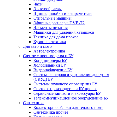
Часы
Электробритвы
Щипцы, плойки и выпрямители
Стиральные машины
Эфирные ресиверы DVB-T2
Элементы питания
Машинки для удаления катышков
Техника для дома прочее
Кухонная техника
Для авто и мото
Автоэлектроника
Снятое с производства и БУ
Кондиционеры БУ
Холодильники БУ
Видеонаблюдение БУ
Система контроля и управление доступом
(СКУД) БУ
Системы звукового оповещения БУ
Снятое с производства и БУ прочее
Сервисные запчасти и аксессуары БУ
Телекоммуникационное оборудование БУ
Сантехника
Коллекторные блоки для теплого пола
Сантехника прочее
Краны шаровые