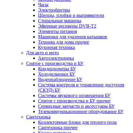
Часы
Электробритвы
Щипцы, плойки и выпрямители
Стиральные машины
Эфирные ресиверы DVB-T2
Элементы питания
Машинки для удаления катышков
Техника для дома прочее
Кухонная техника
Для авто и мото
Автоэлектроника
Снятое с производства и БУ
Кондиционеры БУ
Холодильники БУ
Видеонаблюдение БУ
Система контроля и управление доступом
(СКУД) БУ
Системы звукового оповещения БУ
Снятое с производства и БУ прочее
Сервисные запчасти и аксессуары БУ
Телекоммуникационное оборудование БУ
Сантехника
Коллекторные блоки для теплого пола
Сантехника прочее
Краны шаровые