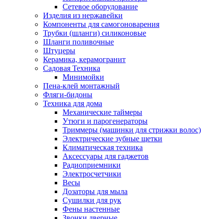
Сетевое оборудование
Изделия из нержавейки
Компоненты для самогоноварения
Трубки (шланги) силиконовые
Шланги поливочные
Штуцеры
Керамика, керамогранит
Садовая Техника
Минимойки
Пена-клей монтажный
Фляги-бидоны
Техника для дома
Механические таймеры
Утюги и парогенераторы
Триммеры (машинки для стрижки волос)
Электрические зубные щетки
Климатическая техника
Аксессуары для гаджетов
Радиоприемники
Электросчетчики
Весы
Дозаторы для мыла
Сушилки для рук
Фены настенные
Звонки дверные