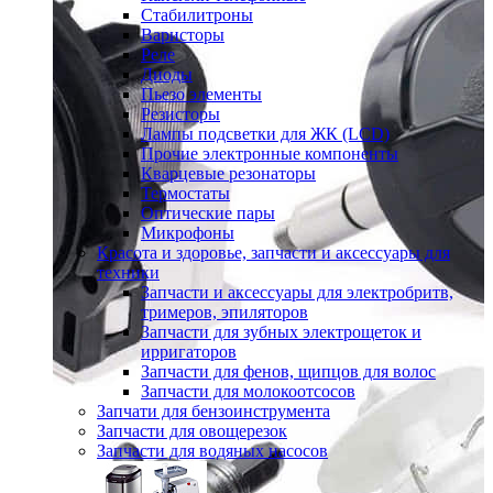
Стабилитроны
Варисторы
Реле
Диоды
Пьезо элементы
Резисторы
Лампы подсветки для ЖК (LCD)
Прочие электронные компоненты
Кварцевые резонаторы
Термостаты
Оптические пары
Микрофоны
Красота и здоровье, запчасти и аксессуары для
техники
Запчасти и аксессуары для электробритв,
тримеров, эпиляторов
Запчасти для зубных электрощеток и
ирригаторов
Запчасти для фенов, щипцов для волос
Запчасти для молокоотсосов
Запчати для бензоинструмента
Запчасти для овощерезок
Запчасти для водяных насосов