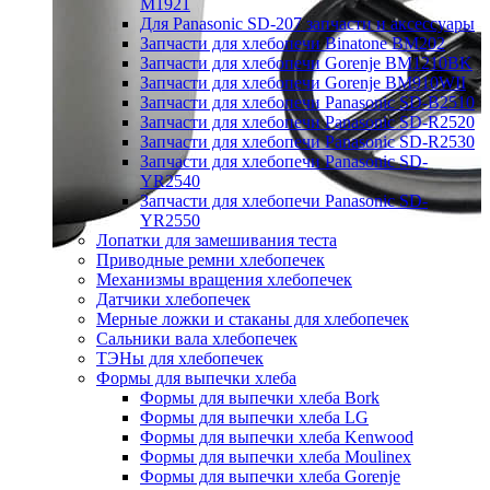
M1921
Для Panasonic SD-207 запчасти и аксессуары
Запчасти для хлебопечи Binatone BM202
Запчасти для хлебопечи Gorenje BM1210BK
Запчасти для хлебопечи Gorenje BM910WII
Запчасти для хлебопечи Panasonic SD-B2510
Запчасти для хлебопечи Panasonic SD-R2520
Запчасти для хлебопечи Panasonic SD-R2530
Запчасти для хлебопечи Panasonic SD-
YR2540
Запчасти для хлебопечи Panasonic SD-
YR2550
Лопатки для замешивания теста
Приводные ремни хлебопечек
Механизмы вращения хлебопечек
Датчики хлебопечек
Мерные ложки и стаканы для хлебопечек
Сальники вала хлебопечек
ТЭНы для хлебопечек
Формы для выпечки хлеба
Формы для выпечки хлеба Bork
Формы для выпечки хлеба LG
Формы для выпечки хлеба Kenwood
Формы для выпечки хлеба Moulinex
Формы для выпечки хлеба Gorenje