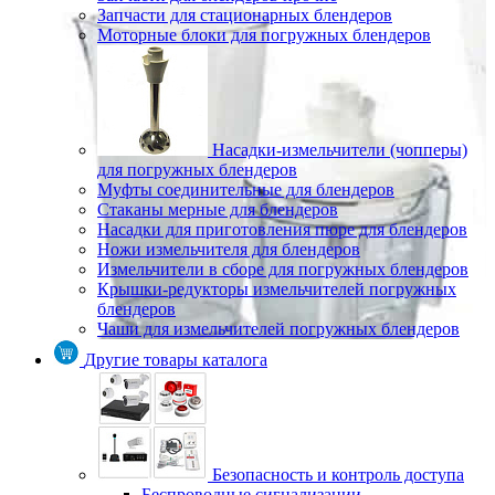
Запчасти для стационарных блендеров
Моторные блоки для погружных блендеров
Насадки-измельчители (чопперы)
для погружных блендеров
Муфты соединительные для блендеров
Стаканы мерные для блендеров
Насадки для приготовления пюре для блендеров
Ножи измельчителя для блендеров
Измельчители в сборе для погружных блендеров
Крышки-редукторы измельчителей погружных
блендеров
Чаши для измельчителей погружных блендеров
Другие товары каталога
Безопасность и контроль доступа
Беспроводные сигнализации