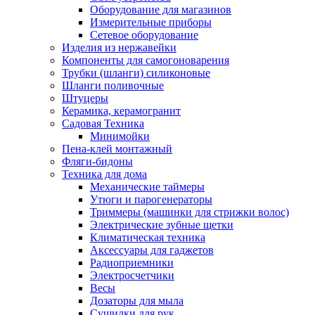
Оборудование для магазинов
Измерительные приборы
Сетевое оборудование
Изделия из нержавейки
Компоненты для самогоноварения
Трубки (шланги) силиконовые
Шланги поливочные
Штуцеры
Керамика, керамогранит
Садовая Техника
Минимойки
Пена-клей монтажный
Фляги-бидоны
Техника для дома
Механические таймеры
Утюги и парогенераторы
Триммеры (машинки для стрижки волос)
Электрические зубные щетки
Климатическая техника
Аксессуары для гаджетов
Радиоприемники
Электросчетчики
Весы
Дозаторы для мыла
Сушилки для рук