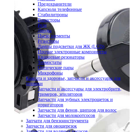
Предохранители
Капсюли телефонные
Стабилитроны
Варисторы
Реле
Диоды
Пьезо элементы
Резисторы
Лампы подсветки для ЖК (LCD)
Прочие электронные компоненты
Кварцевые резонаторы
Термостаты
Оптические пары
Микрофоны
Красота и здоровье, запчасти и аксессуары для
техники
Запчасти и аксессуары для электробритв,
тримеров, эпиляторов
Запчасти для зубных электрощеток и
ирригаторов
Запчасти для фенов, щипцов для волос
Запчасти для молокоотсосов
Запчати для бензоинструмента
Запчасти для овощерезок
Запчасти для водяных насосов