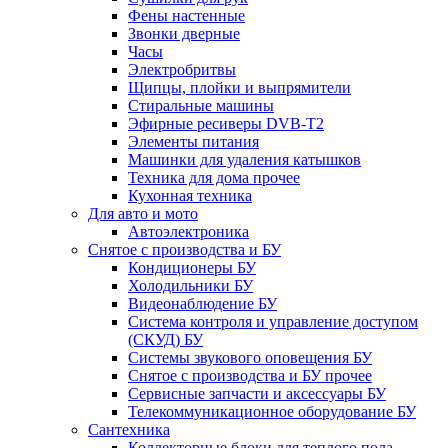
Фены настенные
Звонки дверные
Часы
Электробритвы
Щипцы, плойки и выпрямители
Стиральные машины
Эфирные ресиверы DVB-T2
Элементы питания
Машинки для удаления катышков
Техника для дома прочее
Кухонная техника
Для авто и мото
Автоэлектроника
Снятое с производства и БУ
Кондиционеры БУ
Холодильники БУ
Видеонаблюдение БУ
Система контроля и управление доступом
(СКУД) БУ
Системы звукового оповещения БУ
Снятое с производства и БУ прочее
Сервисные запчасти и аксессуары БУ
Телекоммуникационное оборудование БУ
Сантехника
Коллекторные блоки для теплого пола