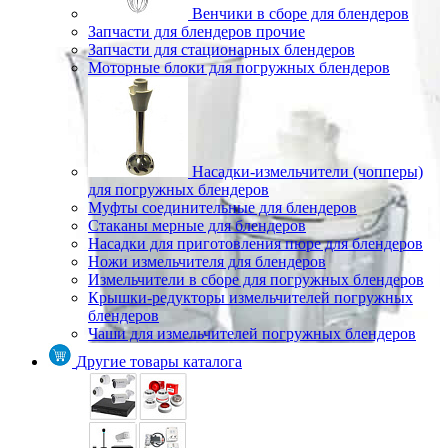
Венчики в сборе для блендеров
Запчасти для блендеров прочие
Запчасти для стационарных блендеров
Моторные блоки для погружных блендеров
Насадки-измельчители (чопперы)
для погружных блендеров
Муфты соединительные для блендеров
Стаканы мерные для блендеров
Насадки для приготовления пюре для блендеров
Ножи измельчителя для блендеров
Измельчители в сборе для погружных блендеров
Крышки-редукторы измельчителей погружных
блендеров
Чаши для измельчителей погружных блендеров
Другие товары каталога