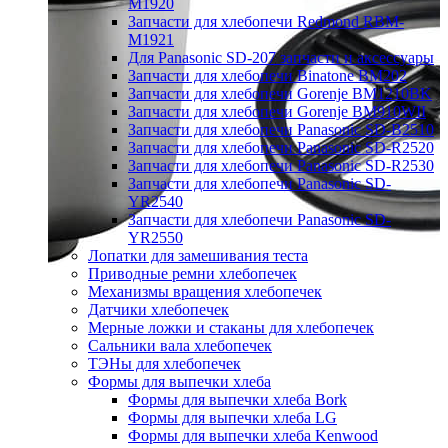
M1920
Запчасти для хлебопечи Redmond RBM-
M1921
Для Panasonic SD-207 запчасти и аксессуары
Запчасти для хлебопечи Binatone BM202
Запчасти для хлебопечи Gorenje BM1210BK
Запчасти для хлебопечи Gorenje BM910WII
Запчасти для хлебопечи Panasonic SD-B2510
Запчасти для хлебопечи Panasonic SD-R2520
Запчасти для хлебопечи Panasonic SD-R2530
Запчасти для хлебопечи Panasonic SD-
YR2540
Запчасти для хлебопечи Panasonic SD-
YR2550
Лопатки для замешивания теста
Приводные ремни хлебопечек
Механизмы вращения хлебопечек
Датчики хлебопечек
Мерные ложки и стаканы для хлебопечек
Сальники вала хлебопечек
ТЭНы для хлебопечек
Формы для выпечки хлеба
Формы для выпечки хлеба Bork
Формы для выпечки хлеба LG
Формы для выпечки хлеба Kenwood