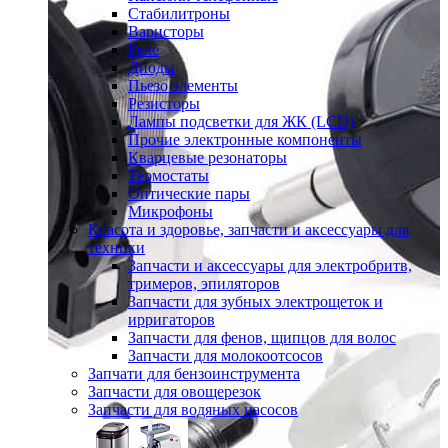
Стабилитроны
Варисторы
Реле
Диоды
Пьезо элементы
Резисторы
Лампы подсветки для ЖК (LCD)
Прочие электронные компоненты
Кварцевые резонаторы
Термостаты
Оптические пары
Микрофоны
Красота и здоровье, запчасти и аксессуары для
техники
Запчасти и аксессуары для электробритв,
тримеров, эпиляторов
Запчасти для зубных электрощеток и
ирригаторов
Запчасти для фенов, щипцов для волос
Запчасти для молокоотсосов
Запчати для бензоинструмента
Запчасти для овощерезок
Запчасти для водяных насосов