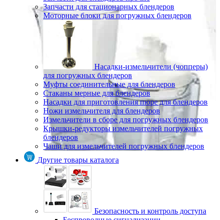
Запчасти для стационарных блендеров
Моторные блоки для погружных блендеров
Насадки-измельчители (чопперы)
для погружных блендеров
Муфты соединительные для блендеров
Стаканы мерные для блендеров
Насадки для приготовления пюре для блендеров
Ножи измельчителя для блендеров
Измельчители в сборе для погружных блендеров
Крышки-редукторы измельчителей погружных
блендеров
Чаши для измельчителей погружных блендеров
Другие товары каталога
Безопасность и контроль доступа
Беспроводные сигнализации