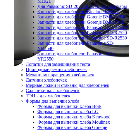
M1921
Для Panasonic SD-207 запчасти и аксессуары
Запчасти для хлебопечи Binatone BM202
Запчасти для хлебопечи Gorenje BM1210BK
Запчасти для хлебопечи Gorenje BM910WII
Запчасти для хлебопечи Panasonic SD-B2510
Запчасти для хлебопечи Panasonic SD-R2520
Запчасти для хлебопечи Panasonic SD-R2530
Запчасти для хлебопечи Panasonic SD-
YR2540
Запчасти для хлебопечи Panasonic SD-
YR2550
Лопатки для замешивания теста
Приводные ремни хлебопечек
Механизмы вращения хлебопечек
Датчики хлебопечек
Мерные ложки и стаканы для хлебопечек
Сальники вала хлебопечек
ТЭНы для хлебопечек
Формы для выпечки хлеба
Формы для выпечки хлеба Bork
Формы для выпечки хлеба LG
Формы для выпечки хлеба Kenwood
Формы для выпечки хлеба Moulinex
Формы для выпечки хлеба Gorenje