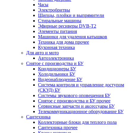
Часы
Электробритвы
Щипцы, плойки и выпрямители
Стиральные машины
Эфирные ресиверы DVB-T2
Элементы питания
Машинки для удаления катышков
Техника для дома прочее
Кухонная техника
Для авто и мото
Автоэлектроника
Снятое с производства и БУ
Кондиционеры БУ
Холодильники БУ
Видеонаблюдение БУ
Система контроля и управление доступом
(СКУД) БУ
Системы звукового оповещения БУ
Снятое с производства и БУ прочее
Сервисные запчасти и аксессуары БУ
Телекоммуникационное оборудование БУ
Сантехника
Коллекторные блоки для теплого пола
Сантехника прочее
Краны шаровые