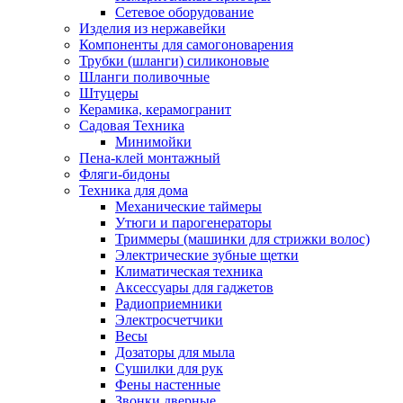
Сетевое оборудование
Изделия из нержавейки
Компоненты для самогоноварения
Трубки (шланги) силиконовые
Шланги поливочные
Штуцеры
Керамика, керамогранит
Садовая Техника
Минимойки
Пена-клей монтажный
Фляги-бидоны
Техника для дома
Механические таймеры
Утюги и парогенераторы
Триммеры (машинки для стрижки волос)
Электрические зубные щетки
Климатическая техника
Аксессуары для гаджетов
Радиоприемники
Электросчетчики
Весы
Дозаторы для мыла
Сушилки для рук
Фены настенные
Звонки дверные