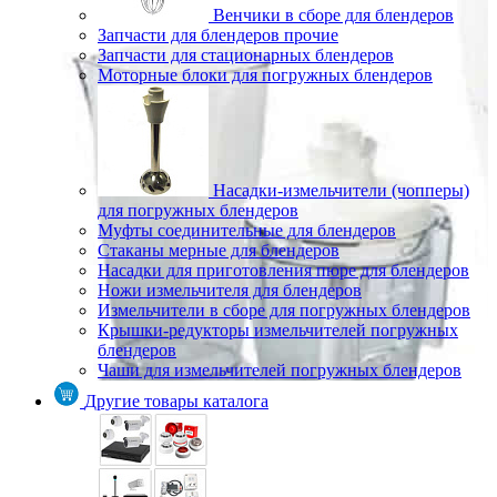
Венчики в сборе для блендеров
Запчасти для блендеров прочие
Запчасти для стационарных блендеров
Моторные блоки для погружных блендеров
Насадки-измельчители (чопперы)
для погружных блендеров
Муфты соединительные для блендеров
Стаканы мерные для блендеров
Насадки для приготовления пюре для блендеров
Ножи измельчителя для блендеров
Измельчители в сборе для погружных блендеров
Крышки-редукторы измельчителей погружных
блендеров
Чаши для измельчителей погружных блендеров
Другие товары каталога