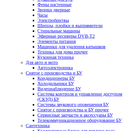
Фены настенные
Звонки дверные
Часы
Электробритвы
Щипцы, плойки и выпрямители
Стиральные машины
Эфирные ресиверы DVB-T2
Элементы питания
Машинки для удаления катышков
Техника для дома прочее
Кухонная техника
Для авто и мото
Автоэлектроника
Снятое с производства и БУ
Кондиционеры БУ
Холодильники БУ
Видеонаблюдение БУ
Система контроля и управление доступом
(СКУД) БУ
Системы звукового оповещения БУ
Снятое с производства и БУ прочее
Сервисные запчасти и аксессуары БУ
Телекоммуникационное оборудование БУ
Сантехника
Коллекторные блоки для теплого пола