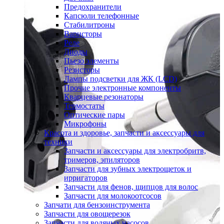
Предохранители
Капсюли телефонные
Стабилитроны
Варисторы
Реле
Диоды
Пьезо элементы
Резисторы
Лампы подсветки для ЖК (LCD)
Прочие электронные компоненты
Кварцевые резонаторы
Термостаты
Оптические пары
Микрофоны
Красота и здоровье, запчасти и аксессуары для
техники
Запчасти и аксессуары для электробритв,
тримеров, эпиляторов
Запчасти для зубных электрощеток и
ирригаторов
Запчасти для фенов, щипцов для волос
Запчасти для молокоотсосов
Запчати для бензоинструмента
Запчасти для овощерезок
Запчасти для водяных насосов