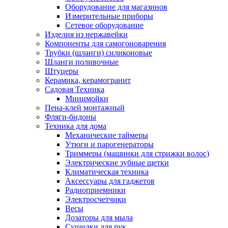
Оборудование для магазинов
Измерительные приборы
Сетевое оборудование
Изделия из нержавейки
Компоненты для самогоноварения
Трубки (шланги) силиконовые
Шланги поливочные
Штуцеры
Керамика, керамогранит
Садовая Техника
Минимойки
Пена-клей монтажный
Фляги-бидоны
Техника для дома
Механические таймеры
Утюги и парогенераторы
Триммеры (машинки для стрижки волос)
Электрические зубные щетки
Климатическая техника
Аксессуары для гаджетов
Радиоприемники
Электросчетчики
Весы
Дозаторы для мыла
Сушилки для рук