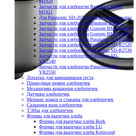
M1920
Запчасти для хлебопечи Redmond RBM-
M1921
Для Panasonic SD-207 запчасти и аксессуары
Запчасти для хлебопечи Binatone BM202
Запчасти для хлебопечи Gorenje BM1210BK
Запчасти для хлебопечи Gorenje BM910WII
Запчасти для хлебопечи Panasonic SD-B2510
Запчасти для хлебопечи Panasonic SD-R2520
Запчасти для хлебопечи Panasonic SD-R2530
Запчасти для хлебопечи Panasonic SD-
YR2540
Запчасти для хлебопечи Panasonic SD-
YR2550
Лопатки для замешивания теста
Приводные ремни хлебопечек
Механизмы вращения хлебопечек
Датчики хлебопечек
Мерные ложки и стаканы для хлебопечек
Сальники вала хлебопечек
ТЭНы для хлебопечек
Формы для выпечки хлеба
Формы для выпечки хлеба Bork
Формы для выпечки хлеба LG
Формы для выпечки хлеба Kenwood