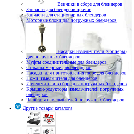
Венчики в сборе для блендеров
Запчасти для блендеров прочие
Запчасти для стационарных блендеров
Моторные блоки для погружных блендеров
Насадки-измельчители (чопперы)
для погружных блендеров
Муфты соединительные для блендеров
Стаканы мерные для блендеров
Насадки для приготовления пюре для блендеров
Ножи измельчителя для блендеров
Измельчители в сборе для погружных блендеров
Крышки-редукторы измельчителей погружных
блендеров
Чаши для измельчителей погружных блендеров
Другие товары каталога