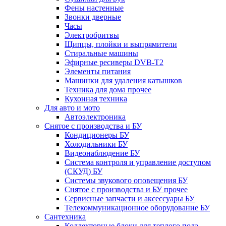
Фены настенные
Звонки дверные
Часы
Электробритвы
Щипцы, плойки и выпрямители
Стиральные машины
Эфирные ресиверы DVB-T2
Элементы питания
Машинки для удаления катышков
Техника для дома прочее
Кухонная техника
Для авто и мото
Автоэлектроника
Снятое с производства и БУ
Кондиционеры БУ
Холодильники БУ
Видеонаблюдение БУ
Система контроля и управление доступом
(СКУД) БУ
Системы звукового оповещения БУ
Снятое с производства и БУ прочее
Сервисные запчасти и аксессуары БУ
Телекоммуникационное оборудование БУ
Сантехника
Коллекторные блоки для теплого пола