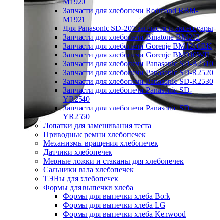
M1920
Запчасти для хлебопечи Redmond RBM-
M1921
Для Panasonic SD-207 запчасти и аксессуары
Запчасти для хлебопечи Binatone BM202
Запчасти для хлебопечи Gorenje BM1210BK
Запчасти для хлебопечи Gorenje BM910WII
Запчасти для хлебопечи Panasonic SD-B2510
Запчасти для хлебопечи Panasonic SD-R2520
Запчасти для хлебопечи Panasonic SD-R2530
Запчасти для хлебопечи Panasonic SD-
YR2540
Запчасти для хлебопечи Panasonic SD-
YR2550
Лопатки для замешивания теста
Приводные ремни хлебопечек
Механизмы вращения хлебопечек
Датчики хлебопечек
Мерные ложки и стаканы для хлебопечек
Сальники вала хлебопечек
ТЭНы для хлебопечек
Формы для выпечки хлеба
Формы для выпечки хлеба Bork
Формы для выпечки хлеба LG
Формы для выпечки хлеба Kenwood