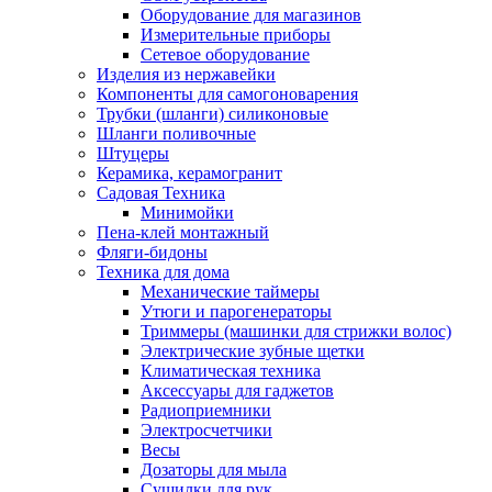
Оборудование для магазинов
Измерительные приборы
Сетевое оборудование
Изделия из нержавейки
Компоненты для самогоноварения
Трубки (шланги) силиконовые
Шланги поливочные
Штуцеры
Керамика, керамогранит
Садовая Техника
Минимойки
Пена-клей монтажный
Фляги-бидоны
Техника для дома
Механические таймеры
Утюги и парогенераторы
Триммеры (машинки для стрижки волос)
Электрические зубные щетки
Климатическая техника
Аксессуары для гаджетов
Радиоприемники
Электросчетчики
Весы
Дозаторы для мыла
Сушилки для рук