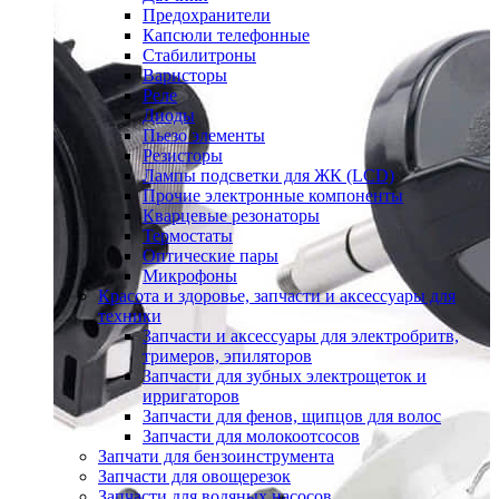
Предохранители
Капсюли телефонные
Стабилитроны
Варисторы
Реле
Диоды
Пьезо элементы
Резисторы
Лампы подсветки для ЖК (LCD)
Прочие электронные компоненты
Кварцевые резонаторы
Термостаты
Оптические пары
Микрофоны
Красота и здоровье, запчасти и аксессуары для
техники
Запчасти и аксессуары для электробритв,
тримеров, эпиляторов
Запчасти для зубных электрощеток и
ирригаторов
Запчасти для фенов, щипцов для волос
Запчасти для молокоотсосов
Запчати для бензоинструмента
Запчасти для овощерезок
Запчасти для водяных насосов