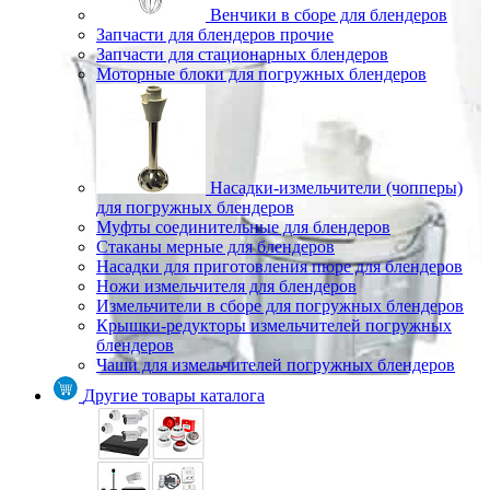
Венчики в сборе для блендеров
Запчасти для блендеров прочие
Запчасти для стационарных блендеров
Моторные блоки для погружных блендеров
Насадки-измельчители (чопперы)
для погружных блендеров
Муфты соединительные для блендеров
Стаканы мерные для блендеров
Насадки для приготовления пюре для блендеров
Ножи измельчителя для блендеров
Измельчители в сборе для погружных блендеров
Крышки-редукторы измельчителей погружных
блендеров
Чаши для измельчителей погружных блендеров
Другие товары каталога