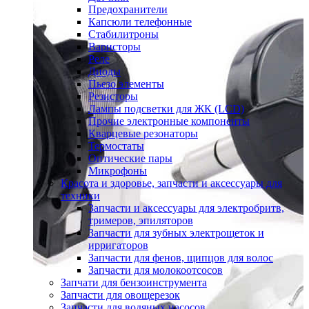
Предохранители
Капсюли телефонные
Стабилитроны
Варисторы
Реле
Диоды
Пьезо элементы
Резисторы
Лампы подсветки для ЖК (LCD)
Прочие электронные компоненты
Кварцевые резонаторы
Термостаты
Оптические пары
Микрофоны
Красота и здоровье, запчасти и аксессуары для
техники
Запчасти и аксессуары для электробритв,
тримеров, эпиляторов
Запчасти для зубных электрощеток и
ирригаторов
Запчасти для фенов, щипцов для волос
Запчасти для молокоотсосов
Запчати для бензоинструмента
Запчасти для овощерезок
Запчасти для водяных насосов