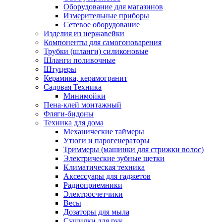
Оборудование для магазинов
Измерительные приборы
Сетевое оборудование
Изделия из нержавейки
Компоненты для самогоноварения
Трубки (шланги) силиконовые
Шланги поливочные
Штуцеры
Керамика, керамогранит
Садовая Техника
Минимойки
Пена-клей монтажный
Фляги-бидоны
Техника для дома
Механические таймеры
Утюги и парогенераторы
Триммеры (машинки для стрижки волос)
Электрические зубные щетки
Климатическая техника
Аксессуары для гаджетов
Радиоприемники
Электросчетчики
Весы
Дозаторы для мыла
Сушилки для рук