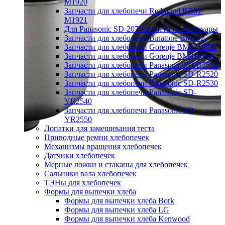
M1920
Запчасти для хлебопечи Redmond RBM-
M1921
Для Panasonic SD-207 запчасти и аксессуары
Запчасти для хлебопечи Binatone BM202
Запчасти для хлебопечи Gorenje BM1210BK
Запчасти для хлебопечи Gorenje BM910WII
Запчасти для хлебопечи Panasonic SD-B2510
Запчасти для хлебопечи Panasonic SD-R2520
Запчасти для хлебопечи Panasonic SD-R2530
Запчасти для хлебопечи Panasonic SD-
YR2540
Запчасти для хлебопечи Panasonic SD-
YR2550
Лопатки для замешивания теста
Приводные ремни хлебопечек
Механизмы вращения хлебопечек
Датчики хлебопечек
Мерные ложки и стаканы для хлебопечек
Сальники вала хлебопечек
ТЭНы для хлебопечек
Формы для выпечки хлеба
Формы для выпечки хлеба Bork
Формы для выпечки хлеба LG
Формы для выпечки хлеба Kenwood