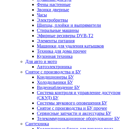
Фены настенные
Звонки дверные
Часы
Электробритвы
Щипцы, плойки и выпрямители
Стиральные машины
Эфирные ресиверы DVB-T2
Элементы питания
Машинки для удаления катышков
Техника для дома прочее
Кухонная техника
Для авто и мото
Автоэлектроника
Снятое с производства и БУ
Кондиционеры БУ
Холодильники БУ
Видеонаблюдение БУ
Система контроля и управление доступом
(СКУД) БУ
Системы звукового оповещения БУ
Снятое с производства и БУ прочее
Сервисные запчасти и аксессуары БУ
Телекоммуникационное оборудование БУ
Сантехника
Коллекторные блоки для теплого пола