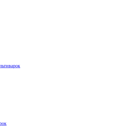
льтиварок
рок