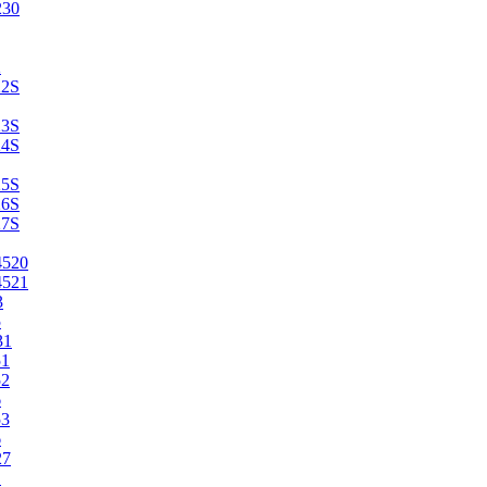
230
2
22S
23S
24S
25S
26S
27S
4520
4521
3
5
31
51
52
6
53
6
27
1