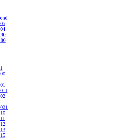
mond
505
504
190
180
0
5
1
5
1
500
3
501
011
502
9
5021
510
11
512
513
515