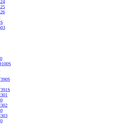
524
525
526
0
2S
503
0
D100S
2
F390S
3
F391S
M301
40
M302
50
M303
70