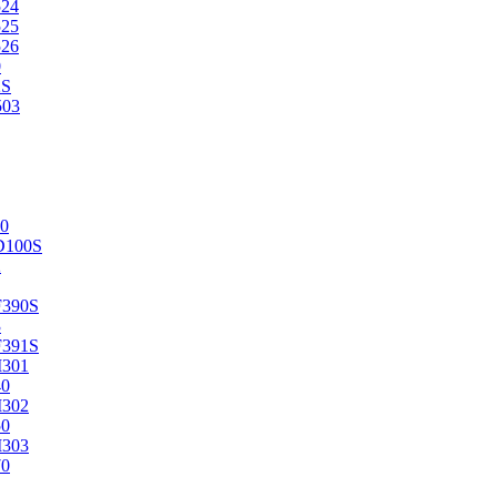
524
525
526
0
2S
503
0
D100S
2
F390S
3
F391S
M301
40
M302
50
M303
70