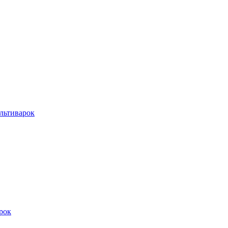
льтиварок
рок