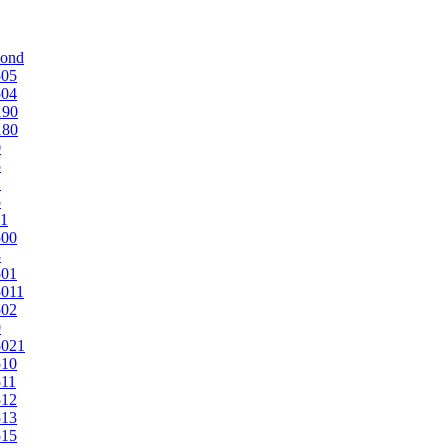
mond
505
504
190
180
0
5
1
5
1
500
3
501
011
502
9
5021
510
11
512
513
515