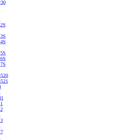
230
2
22S
23S
24S
25S
26S
27S
4520
4521
3
5
31
51
52
6
53
6
27
1