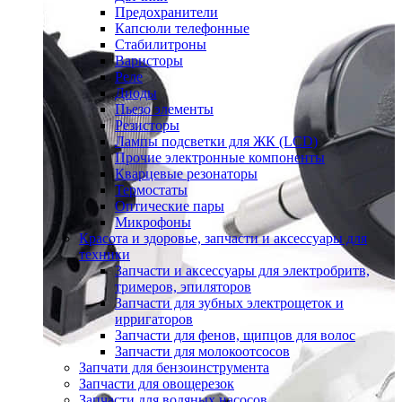
Предохранители
Капсюли телефонные
Стабилитроны
Варисторы
Реле
Диоды
Пьезо элементы
Резисторы
Лампы подсветки для ЖК (LCD)
Прочие электронные компоненты
Кварцевые резонаторы
Термостаты
Оптические пары
Микрофоны
Красота и здоровье, запчасти и аксессуары для
техники
Запчасти и аксессуары для электробритв,
тримеров, эпиляторов
Запчасти для зубных электрощеток и
ирригаторов
Запчасти для фенов, щипцов для волос
Запчасти для молокоотсосов
Запчати для бензоинструмента
Запчасти для овощерезок
Запчасти для водяных насосов