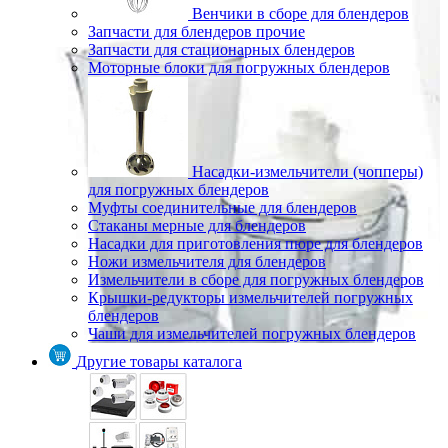
Венчики в сборе для блендеров
Запчасти для блендеров прочие
Запчасти для стационарных блендеров
Моторные блоки для погружных блендеров
Насадки-измельчители (чопперы)
для погружных блендеров
Муфты соединительные для блендеров
Стаканы мерные для блендеров
Насадки для приготовления пюре для блендеров
Ножи измельчителя для блендеров
Измельчители в сборе для погружных блендеров
Крышки-редукторы измельчителей погружных
блендеров
Чаши для измельчителей погружных блендеров
Другие товары каталога