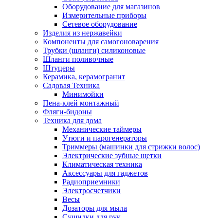
Оборудование для магазинов
Измерительные приборы
Сетевое оборудование
Изделия из нержавейки
Компоненты для самогоноварения
Трубки (шланги) силиконовые
Шланги поливочные
Штуцеры
Керамика, керамогранит
Садовая Техника
Минимойки
Пена-клей монтажный
Фляги-бидоны
Техника для дома
Механические таймеры
Утюги и парогенераторы
Триммеры (машинки для стрижки волос)
Электрические зубные щетки
Климатическая техника
Аксессуары для гаджетов
Радиоприемники
Электросчетчики
Весы
Дозаторы для мыла
Сушилки для рук