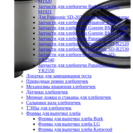
M1920
Запчасти для хлебопечи Redmond RBM-
M1921
Для Panasonic SD-207 запчасти и аксессуары
Запчасти для хлебопечи Binatone BM202
Запчасти для хлебопечи Gorenje BM1210BK
Запчасти для хлебопечи Gorenje BM910WII
Запчасти для хлебопечи Panasonic SD-B2510
Запчасти для хлебопечи Panasonic SD-R2520
Запчасти для хлебопечи Panasonic SD-R2530
Запчасти для хлебопечи Panasonic SD-
YR2540
Запчасти для хлебопечи Panasonic SD-
YR2550
Лопатки для замешивания теста
Приводные ремни хлебопечек
Механизмы вращения хлебопечек
Датчики хлебопечек
Мерные ложки и стаканы для хлебопечек
Сальники вала хлебопечек
ТЭНы для хлебопечек
Формы для выпечки хлеба
Формы для выпечки хлеба Bork
Формы для выпечки хлеба LG
Формы для выпечки хлеба Kenwood