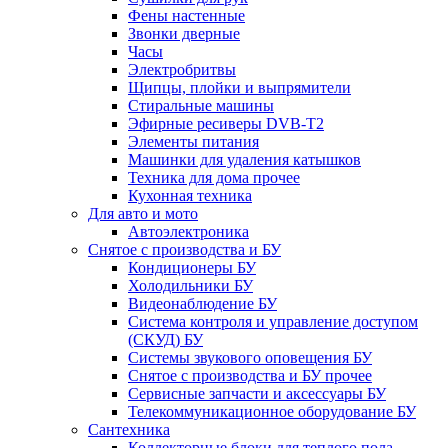
Фены настенные
Звонки дверные
Часы
Электробритвы
Щипцы, плойки и выпрямители
Стиральные машины
Эфирные ресиверы DVB-T2
Элементы питания
Машинки для удаления катышков
Техника для дома прочее
Кухонная техника
Для авто и мото
Автоэлектроника
Снятое с производства и БУ
Кондиционеры БУ
Холодильники БУ
Видеонаблюдение БУ
Система контроля и управление доступом
(СКУД) БУ
Системы звукового оповещения БУ
Снятое с производства и БУ прочее
Сервисные запчасти и аксессуары БУ
Телекоммуникационное оборудование БУ
Сантехника
Коллекторные блоки для теплого пола