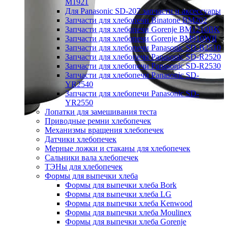
M1921
Для Panasonic SD-207 запчасти и аксессуары
Запчасти для хлебопечи Binatone BM202
Запчасти для хлебопечи Gorenje BM1210BK
Запчасти для хлебопечи Gorenje BM910WII
Запчасти для хлебопечи Panasonic SD-B2510
Запчасти для хлебопечи Panasonic SD-R2520
Запчасти для хлебопечи Panasonic SD-R2530
Запчасти для хлебопечи Panasonic SD-
YR2540
Запчасти для хлебопечи Panasonic SD-
YR2550
Лопатки для замешивания теста
Приводные ремни хлебопечек
Механизмы вращения хлебопечек
Датчики хлебопечек
Мерные ложки и стаканы для хлебопечек
Сальники вала хлебопечек
ТЭНы для хлебопечек
Формы для выпечки хлеба
Формы для выпечки хлеба Bork
Формы для выпечки хлеба LG
Формы для выпечки хлеба Kenwood
Формы для выпечки хлеба Moulinex
Формы для выпечки хлеба Gorenje