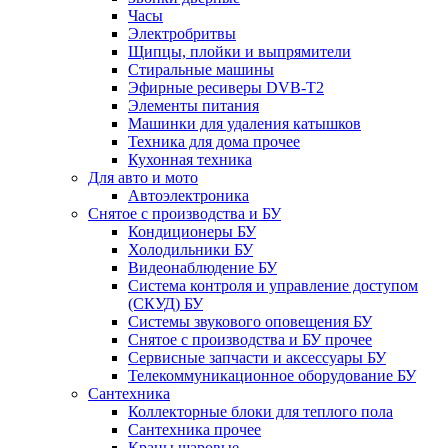
Часы
Электробритвы
Щипцы, плойки и выпрямители
Стиральные машины
Эфирные ресиверы DVB-T2
Элементы питания
Машинки для удаления катышков
Техника для дома прочее
Кухонная техника
Для авто и мото
Автоэлектроника
Снятое с производства и БУ
Кондиционеры БУ
Холодильники БУ
Видеонаблюдение БУ
Система контроля и управление доступом
(СКУД) БУ
Системы звукового оповещения БУ
Снятое с производства и БУ прочее
Сервисные запчасти и аксессуары БУ
Телекоммуникационное оборудование БУ
Сантехника
Коллекторные блоки для теплого пола
Сантехника прочее
Краны шаровые