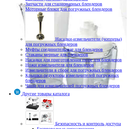
Запчасти для стационарных блендеров
Моторные блоки для погружных блендеров
Насадки-измельчители (чопперы)
для погружных блендеров
Муфты соединительные для блендеров
Стаканы мерные для блендеров
Насадки для приготовления пюре для блендеров
Ножи измельчителя для блендеров
Измельчители в сборе для погружных блендеров
Крышки-редукторы измельчителей погружных
блендеров
Чаши для измельчителей погружных блендеров
Другие товары каталога
Безопасность и контроль доступа
Беспроводные сигнализации