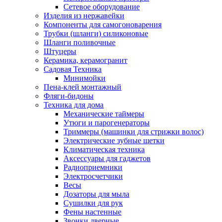
Сетевое оборудование
Изделия из нержавейки
Компоненты для самогоноварения
Трубки (шланги) силиконовые
Шланги поливочные
Штуцеры
Керамика, керамогранит
Садовая Техника
Минимойки
Пена-клей монтажный
Фляги-бидоны
Техника для дома
Механические таймеры
Утюги и парогенераторы
Триммеры (машинки для стрижки волос)
Электрические зубные щетки
Климатическая техника
Аксессуары для гаджетов
Радиоприемники
Электросчетчики
Весы
Дозаторы для мыла
Сушилки для рук
Фены настенные
Звонки дверные