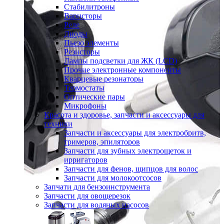
Стабилитроны
Варисторы
Реле
Диоды
Пьезо элементы
Резисторы
Лампы подсветки для ЖК (LCD)
Прочие электронные компоненты
Кварцевые резонаторы
Термостаты
Оптические пары
Микрофоны
Красота и здоровье, запчасти и аксессуары для
техники
Запчасти и аксессуары для электробритв,
тримеров, эпиляторов
Запчасти для зубных электрощеток и
ирригаторов
Запчасти для фенов, щипцов для волос
Запчасти для молокоотсосов
Запчати для бензоинструмента
Запчасти для овощерезок
Запчасти для водяных насосов