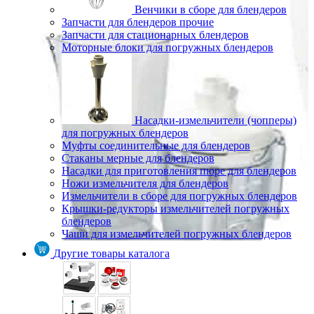
Венчики в сборе для блендеров
Запчасти для блендеров прочие
Запчасти для стационарных блендеров
Моторные блоки для погружных блендеров
Насадки-измельчители (чопперы)
для погружных блендеров
Муфты соединительные для блендеров
Стаканы мерные для блендеров
Насадки для приготовления пюре для блендеров
Ножи измельчителя для блендеров
Измельчители в сборе для погружных блендеров
Крышки-редукторы измельчителей погружных
блендеров
Чаши для измельчителей погружных блендеров
Другие товары каталога