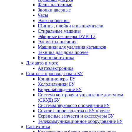
Фены настенные
Звонки дверные
Часы
Электробритвы
Щипцы, плойки и выпрямители
Стиральные машины
Эфирные ресиверы DVB-T2
Элементы питания
Машинки для удаления катышков
Техника для дома прочее
Кухонная техника
Для авто и мото
Автоэлектроника
Снятое с производства и БУ
Кондиционеры БУ
Холодильники БУ
Видеонаблюдение БУ
Система контроля и управление доступом
(СКУД) БУ
Системы звукового оповещения БУ
Снятое с производства и БУ прочее
Сервисные запчасти и аксессуары БУ
Телекоммуникационное оборудование БУ
Сантехника
Коллекторные блоки для теплого пола