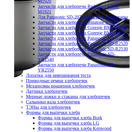
M1920
Запчасти для хлебопечи Redmond RBM-
M1921
Для Panasonic SD-207 запчасти и аксессуары
Запчасти для хлебопечи Binatone BM202
Запчасти для хлебопечи Gorenje BM1210BK
Запчасти для хлебопечи Gorenje BM910WII
Запчасти для хлебопечи Panasonic SD-B2510
Запчасти для хлебопечи Panasonic SD-R2520
Запчасти для хлебопечи Panasonic SD-R2530
Запчасти для хлебопечи Panasonic SD-
YR2540
Запчасти для хлебопечи Panasonic SD-
YR2550
Лопатки для замешивания теста
Приводные ремни хлебопечек
Механизмы вращения хлебопечек
Датчики хлебопечек
Мерные ложки и стаканы для хлебопечек
Сальники вала хлебопечек
ТЭНы для хлебопечек
Формы для выпечки хлеба
Формы для выпечки хлеба Bork
Формы для выпечки хлеба LG
Формы для выпечки хлеба Kenwood