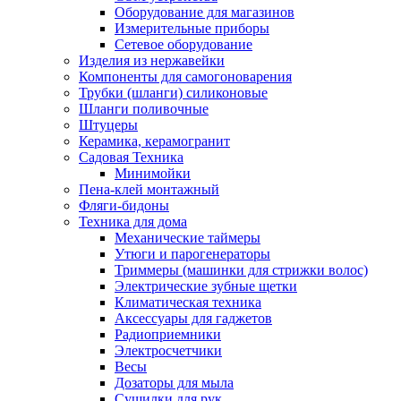
Оборудование для магазинов
Измерительные приборы
Сетевое оборудование
Изделия из нержавейки
Компоненты для самогоноварения
Трубки (шланги) силиконовые
Шланги поливочные
Штуцеры
Керамика, керамогранит
Садовая Техника
Минимойки
Пена-клей монтажный
Фляги-бидоны
Техника для дома
Механические таймеры
Утюги и парогенераторы
Триммеры (машинки для стрижки волос)
Электрические зубные щетки
Климатическая техника
Аксессуары для гаджетов
Радиоприемники
Электросчетчики
Весы
Дозаторы для мыла
Сушилки для рук