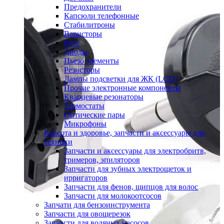
Предохранители
Капсюли телефонные
Стабилитроны
Варисторы
Реле
Диоды
Пьезо элементы
Резисторы
Лампы подсветки для ЖК (LCD)
Прочие электронные компоненты
Кварцевые резонаторы
Термостаты
Оптические пары
Микрофоны
Красота и здоровье, запчасти и аксессуары для
техники
Запчасти и аксессуары для электробритв,
тримеров, эпиляторов
Запчасти для зубных электрощеток и
ирригаторов
Запчасти для фенов, щипцов для волос
Запчасти для молокоотсосов
Запчати для бензоинструмента
Запчасти для овощерезок
Запчасти для водяных насосов