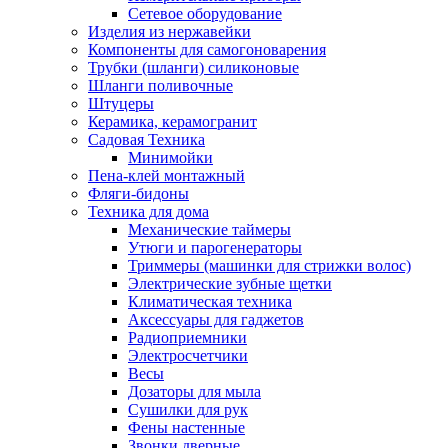
Сетевое оборудование
Изделия из нержавейки
Компоненты для самогоноварения
Трубки (шланги) силиконовые
Шланги поливочные
Штуцеры
Керамика, керамогранит
Садовая Техника
Минимойки
Пена-клей монтажный
Фляги-бидоны
Техника для дома
Механические таймеры
Утюги и парогенераторы
Триммеры (машинки для стрижки волос)
Электрические зубные щетки
Климатическая техника
Аксессуары для гаджетов
Радиоприемники
Электросчетчики
Весы
Дозаторы для мыла
Сушилки для рук
Фены настенные
Звонки дверные