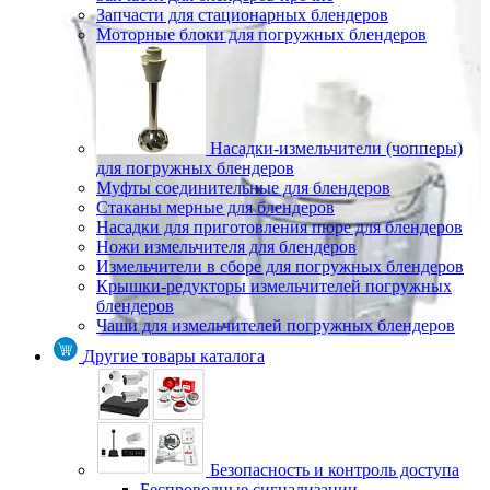
Запчасти для стационарных блендеров
Моторные блоки для погружных блендеров
Насадки-измельчители (чопперы)
для погружных блендеров
Муфты соединительные для блендеров
Стаканы мерные для блендеров
Насадки для приготовления пюре для блендеров
Ножи измельчителя для блендеров
Измельчители в сборе для погружных блендеров
Крышки-редукторы измельчителей погружных
блендеров
Чаши для измельчителей погружных блендеров
Другие товары каталога
Безопасность и контроль доступа
Беспроводные сигнализации