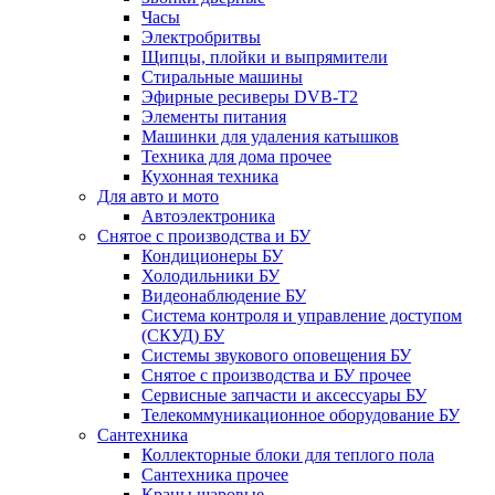
Часы
Электробритвы
Щипцы, плойки и выпрямители
Стиральные машины
Эфирные ресиверы DVB-T2
Элементы питания
Машинки для удаления катышков
Техника для дома прочее
Кухонная техника
Для авто и мото
Автоэлектроника
Снятое с производства и БУ
Кондиционеры БУ
Холодильники БУ
Видеонаблюдение БУ
Система контроля и управление доступом
(СКУД) БУ
Системы звукового оповещения БУ
Снятое с производства и БУ прочее
Сервисные запчасти и аксессуары БУ
Телекоммуникационное оборудование БУ
Сантехника
Коллекторные блоки для теплого пола
Сантехника прочее
Краны шаровые