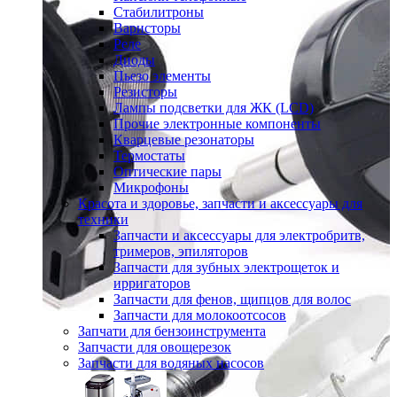
Стабилитроны
Варисторы
Реле
Диоды
Пьезо элементы
Резисторы
Лампы подсветки для ЖК (LCD)
Прочие электронные компоненты
Кварцевые резонаторы
Термостаты
Оптические пары
Микрофоны
Красота и здоровье, запчасти и аксессуары для
техники
Запчасти и аксессуары для электробритв,
тримеров, эпиляторов
Запчасти для зубных электрощеток и
ирригаторов
Запчасти для фенов, щипцов для волос
Запчасти для молокоотсосов
Запчати для бензоинструмента
Запчасти для овощерезок
Запчасти для водяных насосов