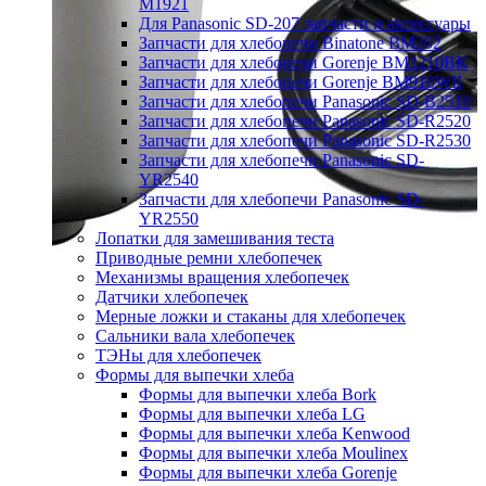
M1921
Для Panasonic SD-207 запчасти и аксессуары
Запчасти для хлебопечи Binatone BM202
Запчасти для хлебопечи Gorenje BM1210BK
Запчасти для хлебопечи Gorenje BM910WII
Запчасти для хлебопечи Panasonic SD-B2510
Запчасти для хлебопечи Panasonic SD-R2520
Запчасти для хлебопечи Panasonic SD-R2530
Запчасти для хлебопечи Panasonic SD-
YR2540
Запчасти для хлебопечи Panasonic SD-
YR2550
Лопатки для замешивания теста
Приводные ремни хлебопечек
Механизмы вращения хлебопечек
Датчики хлебопечек
Мерные ложки и стаканы для хлебопечек
Сальники вала хлебопечек
ТЭНы для хлебопечек
Формы для выпечки хлеба
Формы для выпечки хлеба Bork
Формы для выпечки хлеба LG
Формы для выпечки хлеба Kenwood
Формы для выпечки хлеба Moulinex
Формы для выпечки хлеба Gorenje