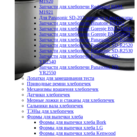
M1920
Запчасти для хлебопечи Redmond RBM-
M1921
Для Panasonic SD-207 запчасти и аксессуары
Запчасти для хлебопечи Binatone BM202
Запчасти для хлебопечи Gorenje BM1210BK
Запчасти для хлебопечи Gorenje BM910WII
Запчасти для хлебопечи Panasonic SD-B2510
Запчасти для хлебопечи Panasonic SD-R2520
Запчасти для хлебопечи Panasonic SD-R2530
Запчасти для хлебопечи Panasonic SD-
YR2540
Запчасти для хлебопечи Panasonic SD-
YR2550
Лопатки для замешивания теста
Приводные ремни хлебопечек
Механизмы вращения хлебопечек
Датчики хлебопечек
Мерные ложки и стаканы для хлебопечек
Сальники вала хлебопечек
ТЭНы для хлебопечек
Формы для выпечки хлеба
Формы для выпечки хлеба Bork
Формы для выпечки хлеба LG
Формы для выпечки хлеба Kenwood