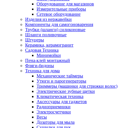
Оборудование для магазинов
Измерительные приборы
Сетевое оборудование
Изделия из нержавейки
Компоненты для самогоноварения
Трубки (шланги) силиконовые
Шланги поливочные
Штуцеры
Керамика, керамогранит
Садовая Техника
Минимойки
Пена-клей монтажный
Фляги-бидоны
Техника для дома
Механические таймеры
Утюги и парогенераторы
Триммеры (машинки для стрижки волос)
Электрические зубные щетки
Климатическая техника
Аксессуары для гаджетов
Радиоприемники
Электросчетчики
Весы
Дозаторы для мыла
Сушилки для рук