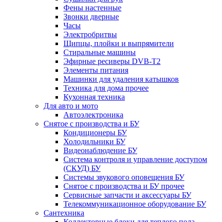
Фены настенные
Звонки дверные
Часы
Электробритвы
Щипцы, плойки и выпрямители
Стиральные машины
Эфирные ресиверы DVB-T2
Элементы питания
Машинки для удаления катышков
Техника для дома прочее
Кухонная техника
Для авто и мото
Автоэлектроника
Снятое с производства и БУ
Кондиционеры БУ
Холодильники БУ
Видеонаблюдение БУ
Система контроля и управление доступом
(СКУД) БУ
Системы звукового оповещения БУ
Снятое с производства и БУ прочее
Сервисные запчасти и аксессуары БУ
Телекоммуникационное оборудование БУ
Сантехника
Коллекторные блоки для теплого пола