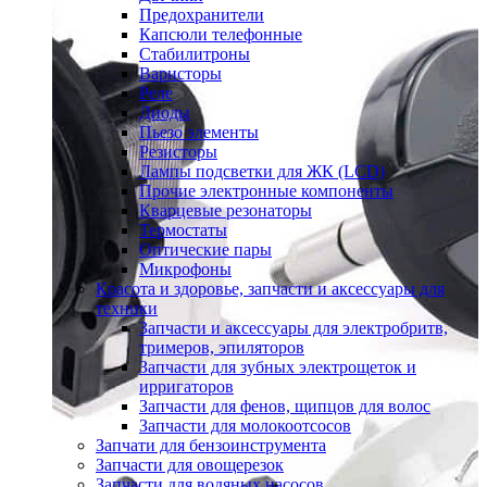
Предохранители
Капсюли телефонные
Стабилитроны
Варисторы
Реле
Диоды
Пьезо элементы
Резисторы
Лампы подсветки для ЖК (LCD)
Прочие электронные компоненты
Кварцевые резонаторы
Термостаты
Оптические пары
Микрофоны
Красота и здоровье, запчасти и аксессуары для
техники
Запчасти и аксессуары для электробритв,
тримеров, эпиляторов
Запчасти для зубных электрощеток и
ирригаторов
Запчасти для фенов, щипцов для волос
Запчасти для молокоотсосов
Запчати для бензоинструмента
Запчасти для овощерезок
Запчасти для водяных насосов