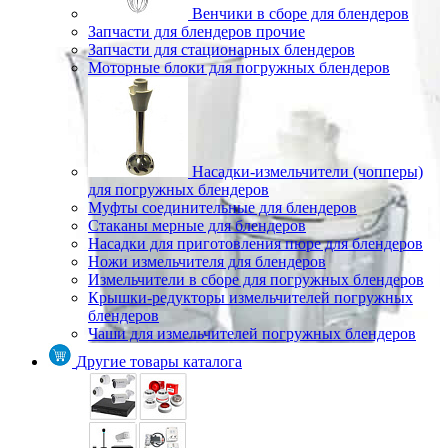
Венчики в сборе для блендеров
Запчасти для блендеров прочие
Запчасти для стационарных блендеров
Моторные блоки для погружных блендеров
Насадки-измельчители (чопперы)
для погружных блендеров
Муфты соединительные для блендеров
Стаканы мерные для блендеров
Насадки для приготовления пюре для блендеров
Ножи измельчителя для блендеров
Измельчители в сборе для погружных блендеров
Крышки-редукторы измельчителей погружных
блендеров
Чаши для измельчителей погружных блендеров
Другие товары каталога