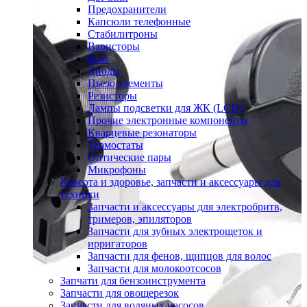
Предохранители
Капсюли телефонные
Стабилитроны
Варисторы
Реле
Диоды
Пьезо элементы
Резисторы
Лампы подсветки для ЖК (LCD)
Прочие электронные компоненты
Кварцевые резонаторы
Термостаты
Оптические пары
Микрофоны
Красота и здоровье, запчасти и аксессуары для
техники
Запчасти и аксессуары для электробритв,
тримеров, эпиляторов
Запчасти для зубных электрощеток и
ирригаторов
Запчасти для фенов, щипцов для волос
Запчасти для молокоотсосов
Запчати для бензоинструмента
Запчасти для овощерезок
Запчасти для водяных насосов