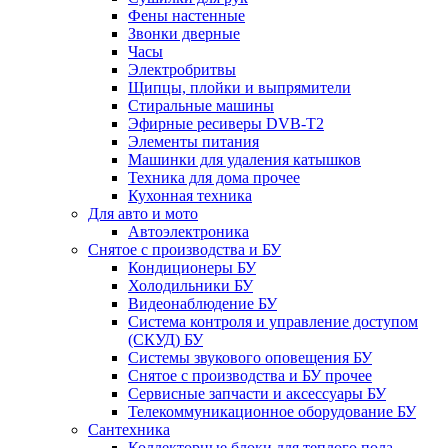
Фены настенные
Звонки дверные
Часы
Электробритвы
Щипцы, плойки и выпрямители
Стиральные машины
Эфирные ресиверы DVB-T2
Элементы питания
Машинки для удаления катышков
Техника для дома прочее
Кухонная техника
Для авто и мото
Автоэлектроника
Снятое с производства и БУ
Кондиционеры БУ
Холодильники БУ
Видеонаблюдение БУ
Система контроля и управление доступом
(СКУД) БУ
Системы звукового оповещения БУ
Снятое с производства и БУ прочее
Сервисные запчасти и аксессуары БУ
Телекоммуникационное оборудование БУ
Сантехника
Коллекторные блоки для теплого пола