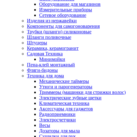
Оборудование для магазинов
Измерительные приборы
Сетевое оборудование
Изделия из нержавейки
Компоненты для самогоноварения
Трубки (шланги) силиконовые
Шланги поливочные
Штуцеры
Керамика, керамогранит
Садовая Техника
Минимойки
Пена-клей монтажный
Фляги-бидоны
Техника для дома
Механические таймеры
Утюги и парогенераторы
Триммеры (машинки для стрижки волос)
Электрические зубные щетки
Климатическая техника
Аксессуары для гаджетов
Радиоприемники
Электросчетчики
Весы
Дозаторы для мыла
Сушилки для рук