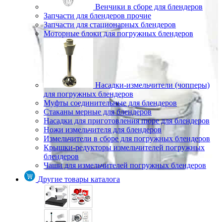
Венчики в сборе для блендеров
Запчасти для блендеров прочие
Запчасти для стационарных блендеров
Моторные блоки для погружных блендеров
Насадки-измельчители (чопперы)
для погружных блендеров
Муфты соединительные для блендеров
Стаканы мерные для блендеров
Насадки для приготовления пюре для блендеров
Ножи измельчителя для блендеров
Измельчители в сборе для погружных блендеров
Крышки-редукторы измельчителей погружных
блендеров
Чаши для измельчителей погружных блендеров
Другие товары каталога