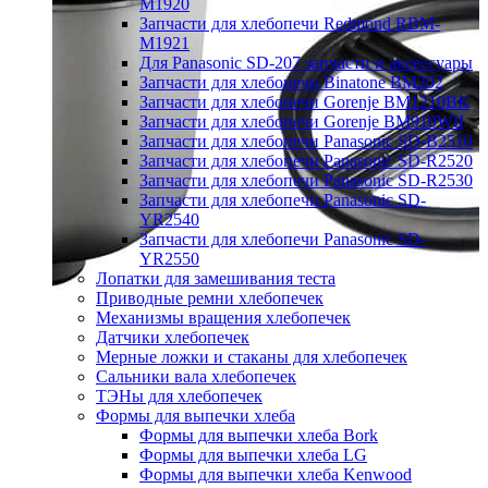
M1920
Запчасти для хлебопечи Redmond RBM-
M1921
Для Panasonic SD-207 запчасти и аксессуары
Запчасти для хлебопечи Binatone BM202
Запчасти для хлебопечи Gorenje BM1210BK
Запчасти для хлебопечи Gorenje BM910WII
Запчасти для хлебопечи Panasonic SD-B2510
Запчасти для хлебопечи Panasonic SD-R2520
Запчасти для хлебопечи Panasonic SD-R2530
Запчасти для хлебопечи Panasonic SD-
YR2540
Запчасти для хлебопечи Panasonic SD-
YR2550
Лопатки для замешивания теста
Приводные ремни хлебопечек
Механизмы вращения хлебопечек
Датчики хлебопечек
Мерные ложки и стаканы для хлебопечек
Сальники вала хлебопечек
ТЭНы для хлебопечек
Формы для выпечки хлеба
Формы для выпечки хлеба Bork
Формы для выпечки хлеба LG
Формы для выпечки хлеба Kenwood