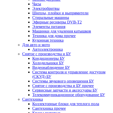
Часы
Электробритвы
Щипцы, плойки и выпрямители
Стиральные машины
Эфирные ресиверы DVB-T2
Элементы питания
Машинки для удаления катышков
Техника для дома прочее
Кухонная техника
Для авто и мото
Автоэлектроника
Снятое с производства и БУ
Кондиционеры БУ
Холодильники БУ
Видеонаблюдение БУ
Система контроля и управление доступом
(СКУД) БУ
Системы звукового оповещения БУ
Снятое с производства и БУ прочее
Сервисные запчасти и аксессуары БУ
Телекоммуникационное оборудование БУ
Сантехника
Коллекторные блоки для теплого пола
Сантехника прочее
Краны шаровые