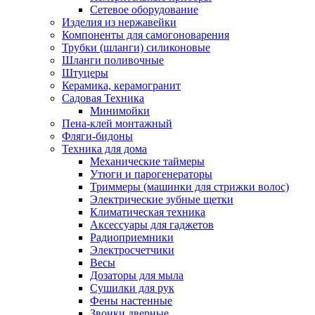
Сетевое оборудование
Изделия из нержавейки
Компоненты для самогоноварения
Трубки (шланги) силиконовые
Шланги поливочные
Штуцеры
Керамика, керамогранит
Садовая Техника
Минимойки
Пена-клей монтажный
Фляги-бидоны
Техника для дома
Механические таймеры
Утюги и парогенераторы
Триммеры (машинки для стрижки волос)
Электрические зубные щетки
Климатическая техника
Аксессуары для гаджетов
Радиоприемники
Электросчетчики
Весы
Дозаторы для мыла
Сушилки для рук
Фены настенные
Звонки дверные