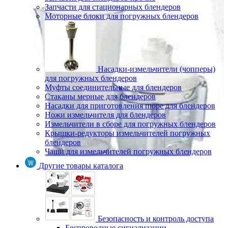
Запчасти для стационарных блендеров
Моторные блоки для погружных блендеров
Насадки-измельчители (чопперы)
для погружных блендеров
Муфты соединительные для блендеров
Стаканы мерные для блендеров
Насадки для приготовления пюре для блендеров
Ножи измельчителя для блендеров
Измельчители в сборе для погружных блендеров
Крышки-редукторы измельчителей погружных
блендеров
Чаши для измельчителей погружных блендеров
Другие товары каталога
Безопасность и контроль доступа
Беспроводные сигнализации