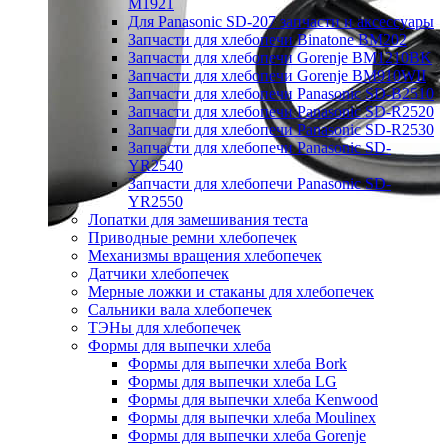
M1921
Для Panasonic SD-207 запчасти и аксессуары
Запчасти для хлебопечи Binatone BM202
Запчасти для хлебопечи Gorenje BM1210BK
Запчасти для хлебопечи Gorenje BM910WII
Запчасти для хлебопечи Panasonic SD-B2510
Запчасти для хлебопечи Panasonic SD-R2520
Запчасти для хлебопечи Panasonic SD-R2530
Запчасти для хлебопечи Panasonic SD-
YR2540
Запчасти для хлебопечи Panasonic SD-
YR2550
Лопатки для замешивания теста
Приводные ремни хлебопечек
Механизмы вращения хлебопечек
Датчики хлебопечек
Мерные ложки и стаканы для хлебопечек
Сальники вала хлебопечек
ТЭНы для хлебопечек
Формы для выпечки хлеба
Формы для выпечки хлеба Bork
Формы для выпечки хлеба LG
Формы для выпечки хлеба Kenwood
Формы для выпечки хлеба Moulinex
Формы для выпечки хлеба Gorenje