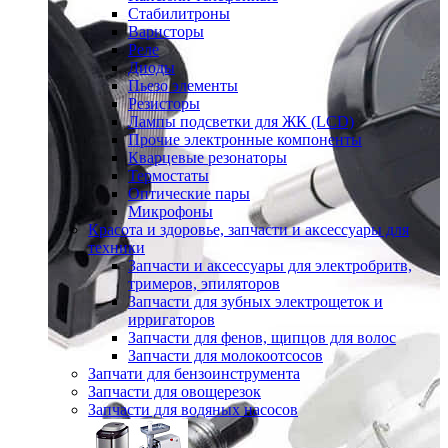
Стабилитроны
Варисторы
Реле
Диоды
Пьезо элементы
Резисторы
Лампы подсветки для ЖК (LCD)
Прочие электронные компоненты
Кварцевые резонаторы
Термостаты
Оптические пары
Микрофоны
Красота и здоровье, запчасти и аксессуары для
техники
Запчасти и аксессуары для электробритв,
тримеров, эпиляторов
Запчасти для зубных электрощеток и
ирригаторов
Запчасти для фенов, щипцов для волос
Запчасти для молокоотсосов
Запчати для бензоинструмента
Запчасти для овощерезок
Запчасти для водяных насосов