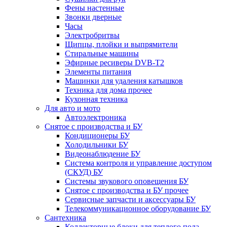
Фены настенные
Звонки дверные
Часы
Электробритвы
Щипцы, плойки и выпрямители
Стиральные машины
Эфирные ресиверы DVB-T2
Элементы питания
Машинки для удаления катышков
Техника для дома прочее
Кухонная техника
Для авто и мото
Автоэлектроника
Снятое с производства и БУ
Кондиционеры БУ
Холодильники БУ
Видеонаблюдение БУ
Система контроля и управление доступом
(СКУД) БУ
Системы звукового оповещения БУ
Снятое с производства и БУ прочее
Сервисные запчасти и аксессуары БУ
Телекоммуникационное оборудование БУ
Сантехника
Коллекторные блоки для теплого пола