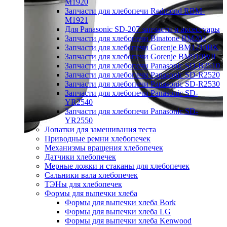
M1920
Запчасти для хлебопечи Redmond RBM-
M1921
Для Panasonic SD-207 запчасти и аксессуары
Запчасти для хлебопечи Binatone BM202
Запчасти для хлебопечи Gorenje BM1210BK
Запчасти для хлебопечи Gorenje BM910WII
Запчасти для хлебопечи Panasonic SD-B2510
Запчасти для хлебопечи Panasonic SD-R2520
Запчасти для хлебопечи Panasonic SD-R2530
Запчасти для хлебопечи Panasonic SD-
YR2540
Запчасти для хлебопечи Panasonic SD-
YR2550
Лопатки для замешивания теста
Приводные ремни хлебопечек
Механизмы вращения хлебопечек
Датчики хлебопечек
Мерные ложки и стаканы для хлебопечек
Сальники вала хлебопечек
ТЭНы для хлебопечек
Формы для выпечки хлеба
Формы для выпечки хлеба Bork
Формы для выпечки хлеба LG
Формы для выпечки хлеба Kenwood