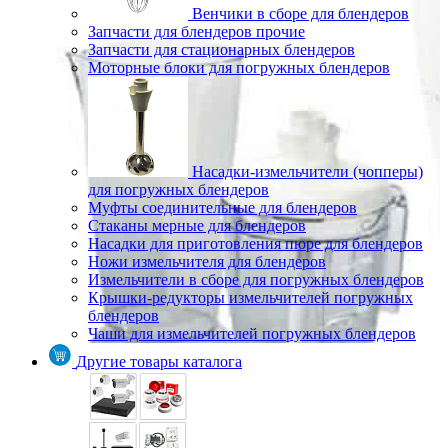
Венчики в сборе для блендеров
Запчасти для блендеров прочие
Запчасти для стационарных блендеров
Моторные блоки для погружных блендеров
Насадки-измельчители (чопперы)
для погружных блендеров
Муфты соединительные для блендеров
Стаканы мерные для блендеров
Насадки для приготовления пюре для блендеров
Ножи измельчителя для блендеров
Измельчители в сборе для погружных блендеров
Крышки-редукторы измельчителей погружных
блендеров
Чаши для измельчителей погружных блендеров
Другие товары каталога