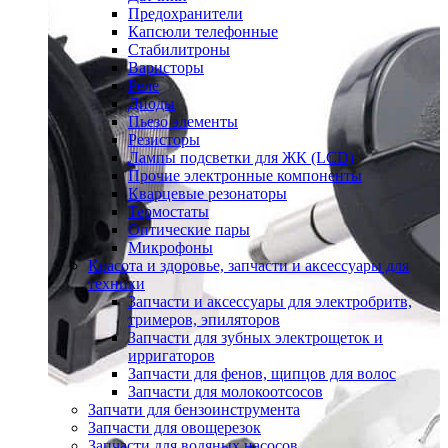
Предохранители
Капсюли телефонные
Стабилитроны
Варисторы
Реле
Диоды
Пьезо элементы
Резисторы
Лампы подсветки для ЖК (LCD)
Прочие электронные компоненты
Кварцевые резонаторы
Термостаты
Оптические пары
Микрофоны
Красота и здоровье, запчасти и аксессуары для
техники
Запчасти и аксессуары для электробритв,
тримеров, эпиляторов
Запчасти для зубных электрощеток и
ирригаторов
Запчасти для фенов, щипцов для волос
Запчасти для молокоотсосов
Запчати для бензоинструмента
Запчасти для овощерезок
Запчасти для водяных насосов