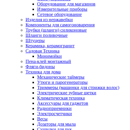
Оборудование для магазинов
Измерительные приборы
Сетевое оборудование
Изделия из нержавейки
Компоненты для самогоноварения
Трубки (шланги) силиконовые
Шланги поливочные
Штуцеры
Керамика, керамогранит
Садовая Техника
Минимойки
Пена-клей монтажный
Фляги-бидоны
Техника для дома
Механические таймеры
Утюги и парогенераторы
Триммеры (машинки для стрижки волос)
Электрические зубные щетки
Климатическая техника
Аксессуары для гаджетов
Радиоприемники
Электросчетчики
Весы
Дозаторы для мыла
Сушилки для рук