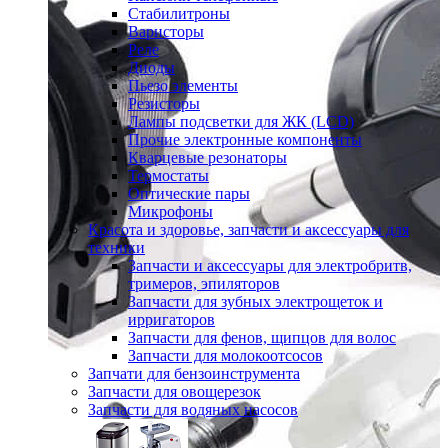
Стабилитроны
Варисторы
Реле
Диоды
Пьезо элементы
Резисторы
Лампы подсветки для ЖК (LCD)
Прочие электронные компоненты
Кварцевые резонаторы
Термостаты
Оптические пары
Микрофоны
Красота и здоровье, запчасти и аксессуары для
техники
Запчасти и аксессуары для электробритв,
тримеров, эпиляторов
Запчасти для зубных электрощеток и
ирригаторов
Запчасти для фенов, щипцов для волос
Запчасти для молокоотсосов
Запчати для бензоинструмента
Запчасти для овощерезок
Запчасти для водяных насосов