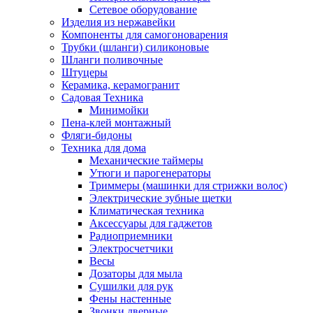
Сетевое оборудование
Изделия из нержавейки
Компоненты для самогоноварения
Трубки (шланги) силиконовые
Шланги поливочные
Штуцеры
Керамика, керамогранит
Садовая Техника
Минимойки
Пена-клей монтажный
Фляги-бидоны
Техника для дома
Механические таймеры
Утюги и парогенераторы
Триммеры (машинки для стрижки волос)
Электрические зубные щетки
Климатическая техника
Аксессуары для гаджетов
Радиоприемники
Электросчетчики
Весы
Дозаторы для мыла
Сушилки для рук
Фены настенные
Звонки дверные