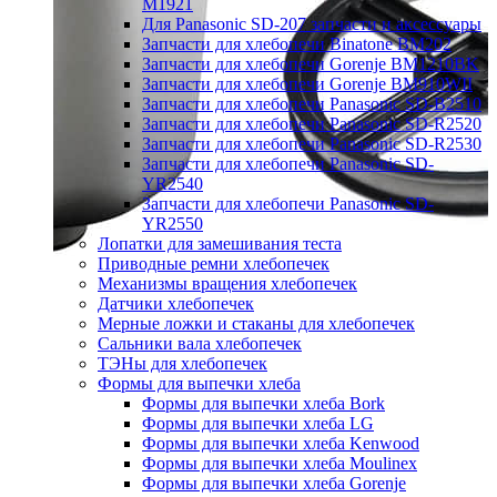
M1921
Для Panasonic SD-207 запчасти и аксессуары
Запчасти для хлебопечи Binatone BM202
Запчасти для хлебопечи Gorenje BM1210BK
Запчасти для хлебопечи Gorenje BM910WII
Запчасти для хлебопечи Panasonic SD-B2510
Запчасти для хлебопечи Panasonic SD-R2520
Запчасти для хлебопечи Panasonic SD-R2530
Запчасти для хлебопечи Panasonic SD-
YR2540
Запчасти для хлебопечи Panasonic SD-
YR2550
Лопатки для замешивания теста
Приводные ремни хлебопечек
Механизмы вращения хлебопечек
Датчики хлебопечек
Мерные ложки и стаканы для хлебопечек
Сальники вала хлебопечек
ТЭНы для хлебопечек
Формы для выпечки хлеба
Формы для выпечки хлеба Bork
Формы для выпечки хлеба LG
Формы для выпечки хлеба Kenwood
Формы для выпечки хлеба Moulinex
Формы для выпечки хлеба Gorenje