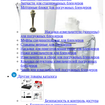
Запчасти для стационарных блендеров
Моторные блоки для погружных блендеров
Насадки-измельчители (чопперы)
для погружных блендеров
Муфты соединительные для блендеров
Стаканы мерные для блендеров
Насадки для приготовления пюре для блендеров
Ножи измельчителя для блендеров
Измельчители в сборе для погружных блендеров
Крышки-редукторы измельчителей погружных
блендеров
Чаши для измельчителей погружных блендеров
Другие товары каталога
Безопасность и контроль доступа
Беспроводные сигнализации