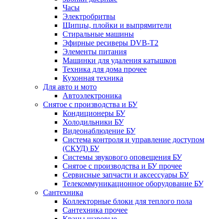
Часы
Электробритвы
Щипцы, плойки и выпрямители
Стиральные машины
Эфирные ресиверы DVB-T2
Элементы питания
Машинки для удаления катышков
Техника для дома прочее
Кухонная техника
Для авто и мото
Автоэлектроника
Снятое с производства и БУ
Кондиционеры БУ
Холодильники БУ
Видеонаблюдение БУ
Система контроля и управление доступом
(СКУД) БУ
Системы звукового оповещения БУ
Снятое с производства и БУ прочее
Сервисные запчасти и аксессуары БУ
Телекоммуникационное оборудование БУ
Сантехника
Коллекторные блоки для теплого пола
Сантехника прочее
Краны шаровые