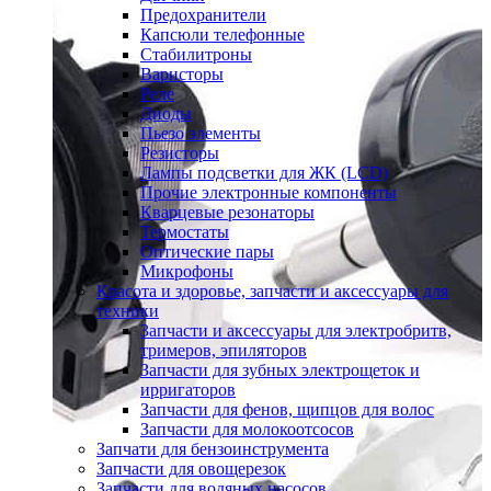
Предохранители
Капсюли телефонные
Стабилитроны
Варисторы
Реле
Диоды
Пьезо элементы
Резисторы
Лампы подсветки для ЖК (LCD)
Прочие электронные компоненты
Кварцевые резонаторы
Термостаты
Оптические пары
Микрофоны
Красота и здоровье, запчасти и аксессуары для
техники
Запчасти и аксессуары для электробритв,
тримеров, эпиляторов
Запчасти для зубных электрощеток и
ирригаторов
Запчасти для фенов, щипцов для волос
Запчасти для молокоотсосов
Запчати для бензоинструмента
Запчасти для овощерезок
Запчасти для водяных насосов