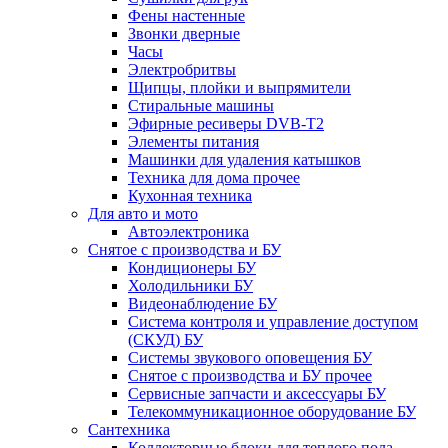
Фены настенные
Звонки дверные
Часы
Электробритвы
Щипцы, плойки и выпрямители
Стиральные машины
Эфирные ресиверы DVB-T2
Элементы питания
Машинки для удаления катышков
Техника для дома прочее
Кухонная техника
Для авто и мото
Автоэлектроника
Снятое с производства и БУ
Кондиционеры БУ
Холодильники БУ
Видеонаблюдение БУ
Система контроля и управление доступом
(СКУД) БУ
Системы звукового оповещения БУ
Снятое с производства и БУ прочее
Сервисные запчасти и аксессуары БУ
Телекоммуникационное оборудование БУ
Сантехника
Коллекторные блоки для теплого пола