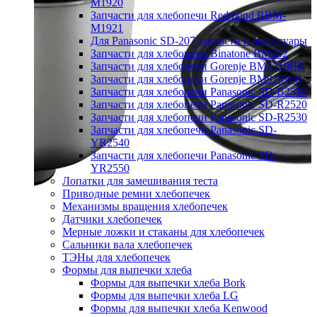
M1920
Запчасти для хлебопечи Redmond RBM-
M1921
Для Panasonic SD-207 запчасти и аксессуары
Запчасти для хлебопечи Binatone BM202
Запчасти для хлебопечи Gorenje BM1210BK
Запчасти для хлебопечи Gorenje BM910WII
Запчасти для хлебопечи Panasonic SD-B2510
Запчасти для хлебопечи Panasonic SD-R2520
Запчасти для хлебопечи Panasonic SD-R2530
Запчасти для хлебопечи Panasonic SD-
YR2540
Запчасти для хлебопечи Panasonic SD-
YR2550
Лопатки для замешивания теста
Приводные ремни хлебопечек
Механизмы вращения хлебопечек
Датчики хлебопечек
Мерные ложки и стаканы для хлебопечек
Сальники вала хлебопечек
ТЭНы для хлебопечек
Формы для выпечки хлеба
Формы для выпечки хлеба Bork
Формы для выпечки хлеба LG
Формы для выпечки хлеба Kenwood