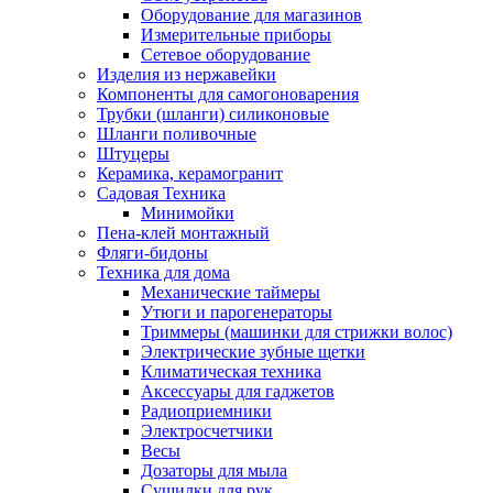
Оборудование для магазинов
Измерительные приборы
Сетевое оборудование
Изделия из нержавейки
Компоненты для самогоноварения
Трубки (шланги) силиконовые
Шланги поливочные
Штуцеры
Керамика, керамогранит
Садовая Техника
Минимойки
Пена-клей монтажный
Фляги-бидоны
Техника для дома
Механические таймеры
Утюги и парогенераторы
Триммеры (машинки для стрижки волос)
Электрические зубные щетки
Климатическая техника
Аксессуары для гаджетов
Радиоприемники
Электросчетчики
Весы
Дозаторы для мыла
Сушилки для рук