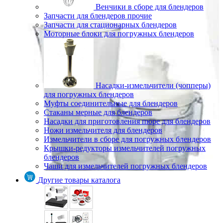
Венчики в сборе для блендеров
Запчасти для блендеров прочие
Запчасти для стационарных блендеров
Моторные блоки для погружных блендеров
Насадки-измельчители (чопперы)
для погружных блендеров
Муфты соединительные для блендеров
Стаканы мерные для блендеров
Насадки для приготовления пюре для блендеров
Ножи измельчителя для блендеров
Измельчители в сборе для погружных блендеров
Крышки-редукторы измельчителей погружных
блендеров
Чаши для измельчителей погружных блендеров
Другие товары каталога