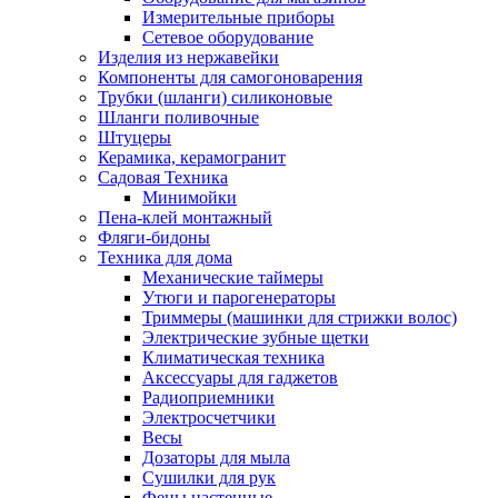
Измерительные приборы
Сетевое оборудование
Изделия из нержавейки
Компоненты для самогоноварения
Трубки (шланги) силиконовые
Шланги поливочные
Штуцеры
Керамика, керамогранит
Садовая Техника
Минимойки
Пена-клей монтажный
Фляги-бидоны
Техника для дома
Механические таймеры
Утюги и парогенераторы
Триммеры (машинки для стрижки волос)
Электрические зубные щетки
Климатическая техника
Аксессуары для гаджетов
Радиоприемники
Электросчетчики
Весы
Дозаторы для мыла
Сушилки для рук
Фены настенные