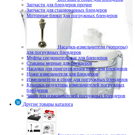
Запчасти для блендеров прочие
Запчасти для стационарных блендеров
Моторные блоки для погружных блендеров
Насадки-измельчители (чопперы)
для погружных блендеров
Муфты соединительные для блендеров
Стаканы мерные для блендеров
Насадки для приготовления пюре для блендеров
Ножи измельчителя для блендеров
Измельчители в сборе для погружных блендеров
Крышки-редукторы измельчителей погружных
блендеров
Чаши для измельчителей погружных блендеров
Другие товары каталога