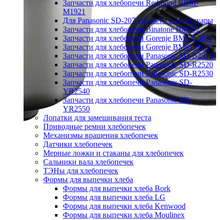
Запчасти для хлебопечи Redmond RBM-
M1921
Для Panasonic SD-207 запчасти и аксессуары
Запчасти для хлебопечи Binatone BM202
Запчасти для хлебопечи Gorenje BM1210BK
Запчасти для хлебопечи Gorenje BM910WII
Запчасти для хлебопечи Panasonic SD-B2510
Запчасти для хлебопечи Panasonic SD-R2520
Запчасти для хлебопечи Panasonic SD-R2530
Запчасти для хлебопечи Panasonic SD-
YR2540
Запчасти для хлебопечи Panasonic SD-
YR2550
Лопатки для замешивания теста
Приводные ремни хлебопечек
Механизмы вращения хлебопечек
Датчики хлебопечек
Мерные ложки и стаканы для хлебопечек
Сальники вала хлебопечек
ТЭНы для хлебопечек
Формы для выпечки хлеба
Формы для выпечки хлеба Bork
Формы для выпечки хлеба LG
Формы для выпечки хлеба Kenwood
Формы для выпечки хлеба Moulinex