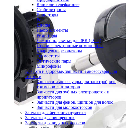
Капсюли телефонные
Стабилитроны
Варисторы
Реле
Диоды
Пьезо элементы
Резисторы
Лампы подсветки для ЖК (LCD)
Прочие электронные компоненты
Кварцевые резонаторы
Термостаты
Оптические пары
Микрофоны
Красота и здоровье, запчасти и аксессуары для
техники
Запчасти и аксессуары для электробритв,
тримеров, эпиляторов
Запчасти для зубных электрощеток и
ирригаторов
Запчасти для фенов, щипцов для волос
Запчасти для молокоотсосов
Запчати для бензоинструмента
Запчасти для овощерезок
Запчасти для водяных насосов