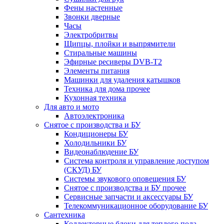
Фены настенные
Звонки дверные
Часы
Электробритвы
Щипцы, плойки и выпрямители
Стиральные машины
Эфирные ресиверы DVB-T2
Элементы питания
Машинки для удаления катышков
Техника для дома прочее
Кухонная техника
Для авто и мото
Автоэлектроника
Снятое с производства и БУ
Кондиционеры БУ
Холодильники БУ
Видеонаблюдение БУ
Система контроля и управление доступом
(СКУД) БУ
Системы звукового оповещения БУ
Снятое с производства и БУ прочее
Сервисные запчасти и аксессуары БУ
Телекоммуникационное оборудование БУ
Сантехника
Коллекторные блоки для теплого пола