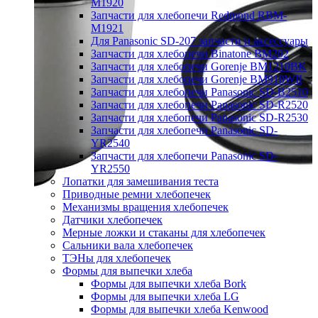
M1920
Запчасти для хлебопечи Redmond RBM-
M1921
Для Panasonic SD-207 запчасти и аксессуары
Запчасти для хлебопечи Binatone BM202
Запчасти для хлебопечи Gorenje BM1210BK
Запчасти для хлебопечи Gorenje BM910WII
Запчасти для хлебопечи Panasonic SD-B2510
Запчасти для хлебопечи Panasonic SD-R2520
Запчасти для хлебопечи Panasonic SD-R2530
Запчасти для хлебопечи Panasonic SD-
YR2540
Запчасти для хлебопечи Panasonic SD-
YR2550
Лопатки для замешивания теста
Приводные ремни хлебопечек
Механизмы вращения хлебопечек
Датчики хлебопечек
Мерные ложки и стаканы для хлебопечек
Сальники вала хлебопечек
ТЭНы для хлебопечек
Формы для выпечки хлеба
Формы для выпечки хлеба Bork
Формы для выпечки хлеба LG
Формы для выпечки хлеба Kenwood