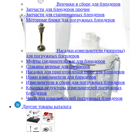
Венчики в сборе для блендеров
Запчасти для блендеров прочие
Запчасти для стационарных блендеров
Моторные блоки для погружных блендеров
Насадки-измельчители (чопперы)
для погружных блендеров
Муфты соединительные для блендеров
Стаканы мерные для блендеров
Насадки для приготовления пюре для блендеров
Ножи измельчителя для блендеров
Измельчители в сборе для погружных блендеров
Крышки-редукторы измельчителей погружных
блендеров
Чаши для измельчителей погружных блендеров
Другие товары каталога