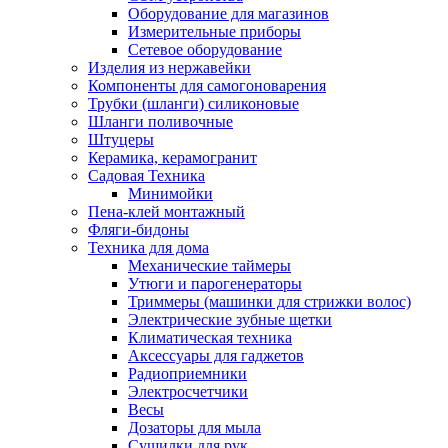
Оборудование для магазинов
Измерительные приборы
Сетевое оборудование
Изделия из нержавейки
Компоненты для самогоноварения
Трубки (шланги) силиконовые
Шланги поливочные
Штуцеры
Керамика, керамогранит
Садовая Техника
Минимойки
Пена-клей монтажный
Фляги-бидоны
Техника для дома
Механические таймеры
Утюги и парогенераторы
Триммеры (машинки для стрижки волос)
Электрические зубные щетки
Климатическая техника
Аксессуары для гаджетов
Радиоприемники
Электросчетчики
Весы
Дозаторы для мыла
Сушилки для рук