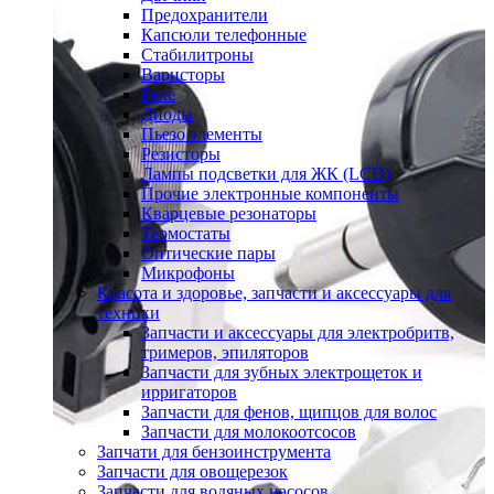
Предохранители
Капсюли телефонные
Стабилитроны
Варисторы
Реле
Диоды
Пьезо элементы
Резисторы
Лампы подсветки для ЖК (LCD)
Прочие электронные компоненты
Кварцевые резонаторы
Термостаты
Оптические пары
Микрофоны
Красота и здоровье, запчасти и аксессуары для
техники
Запчасти и аксессуары для электробритв,
тримеров, эпиляторов
Запчасти для зубных электрощеток и
ирригаторов
Запчасти для фенов, щипцов для волос
Запчасти для молокоотсосов
Запчати для бензоинструмента
Запчасти для овощерезок
Запчасти для водяных насосов