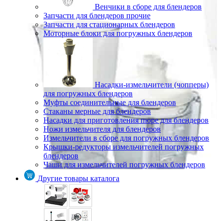
Венчики в сборе для блендеров
Запчасти для блендеров прочие
Запчасти для стационарных блендеров
Моторные блоки для погружных блендеров
Насадки-измельчители (чопперы)
для погружных блендеров
Муфты соединительные для блендеров
Стаканы мерные для блендеров
Насадки для приготовления пюре для блендеров
Ножи измельчителя для блендеров
Измельчители в сборе для погружных блендеров
Крышки-редукторы измельчителей погружных
блендеров
Чаши для измельчителей погружных блендеров
Другие товары каталога