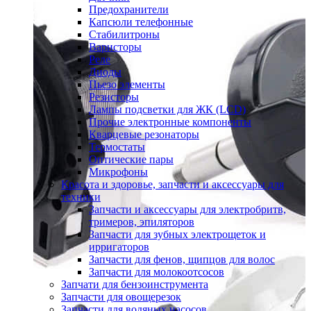
Предохранители
Капсюли телефонные
Стабилитроны
Варисторы
Реле
Диоды
Пьезо элементы
Резисторы
Лампы подсветки для ЖК (LCD)
Прочие электронные компоненты
Кварцевые резонаторы
Термостаты
Оптические пары
Микрофоны
Красота и здоровье, запчасти и аксессуары для
техники
Запчасти и аксессуары для электробритв,
тримеров, эпиляторов
Запчасти для зубных электрощеток и
ирригаторов
Запчасти для фенов, щипцов для волос
Запчасти для молокоотсосов
Запчати для бензоинструмента
Запчасти для овощерезок
Запчасти для водяных насосов