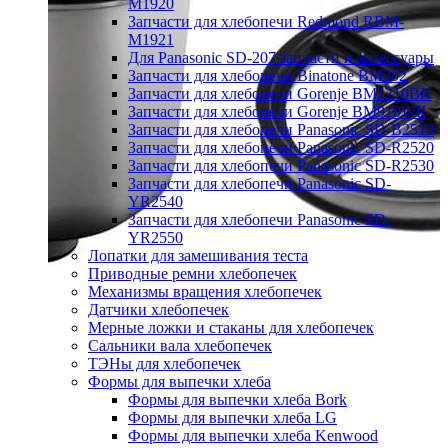
M1920
Запчасти для хлебопечи Redmond RBM-
M1921
Для Panasonic SD-207 запчасти и аксессуары
Запчасти для хлебопечи Binatone BM202
Запчасти для хлебопечи Gorenje BM1210BK
Запчасти для хлебопечи Gorenje BM910WII
Запчасти для хлебопечи Panasonic SD-B2510
Запчасти для хлебопечи Panasonic SD-R2520
Запчасти для хлебопечи Panasonic SD-R2530
Запчасти для хлебопечи Panasonic SD-
YR2540
Запчасти для хлебопечи Panasonic SD-
YR2550
Лопатки для замешивания теста
Приводные ремни хлебопечек
Механизмы вращения хлебопечек
Датчики хлебопечек
Мерные ложки и стаканы для хлебопечек
Сальники вала хлебопечек
ТЭНы для хлебопечек
Формы для выпечки хлеба
Формы для выпечки хлеба Bork
Формы для выпечки хлеба LG
Формы для выпечки хлеба Kenwood