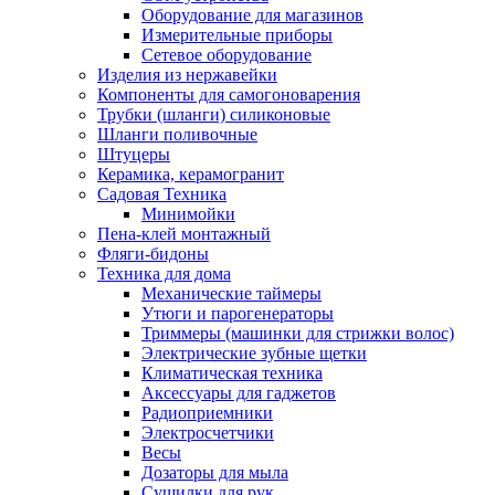
Оборудование для магазинов
Измерительные приборы
Сетевое оборудование
Изделия из нержавейки
Компоненты для самогоноварения
Трубки (шланги) силиконовые
Шланги поливочные
Штуцеры
Керамика, керамогранит
Садовая Техника
Минимойки
Пена-клей монтажный
Фляги-бидоны
Техника для дома
Механические таймеры
Утюги и парогенераторы
Триммеры (машинки для стрижки волос)
Электрические зубные щетки
Климатическая техника
Аксессуары для гаджетов
Радиоприемники
Электросчетчики
Весы
Дозаторы для мыла
Сушилки для рук