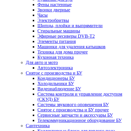
Фены настенные
Звонки дверные
Часы
Электробритвы
Щипцы, плойки и выпрямители
Стиральные машины
Эфирные ресиверы DVB-T2
Элементы питания
Машинки для удаления катышков
Техника для дома прочее
Кухонная техника
Для авто и мото
Автоэлектроника
Снятое с производства и БУ
Кондиционеры БУ
Холодильники БУ
Видеонаблюдение БУ
Система контроля и управление доступом
(СКУД) БУ
Системы звукового оповещения БУ
Снятое с производства и БУ прочее
Сервисные запчасти и аксессуары БУ
Телекоммуникационное оборудование БУ
Сантехника
Коллекторные блоки для теплого пола