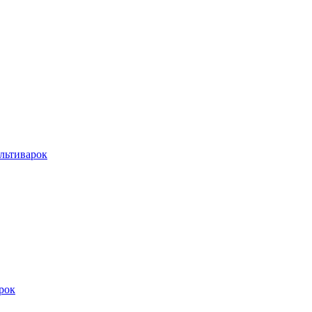
льтиварок
рок