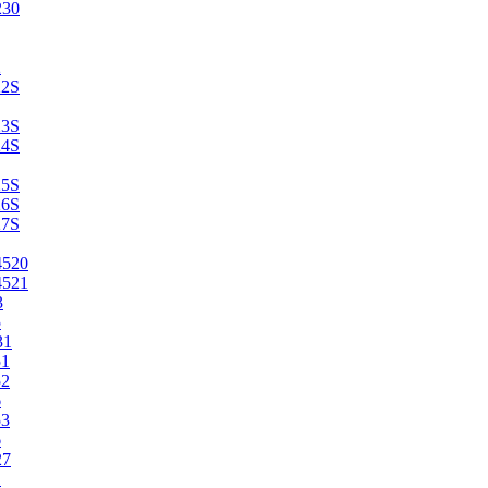
230
2
22S
23S
24S
25S
26S
27S
4520
4521
3
5
31
51
52
6
53
6
27
1