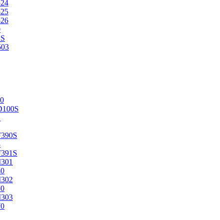
524
525
526
0
2S
503
0
D100S
2
F390S
3
F391S
M301
40
M302
50
M303
70