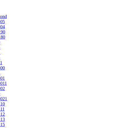
mond
505
504
190
180
0
5
1
5
1
500
3
501
011
502
9
5021
510
11
512
513
515