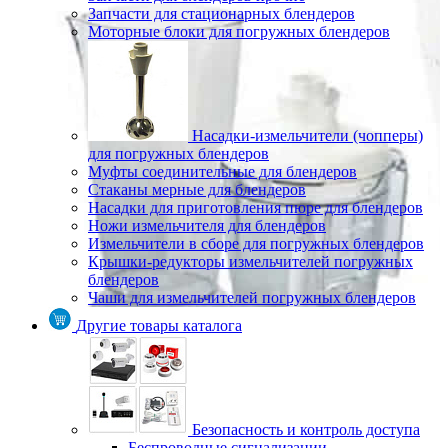
Запчасти для стационарных блендеров
Моторные блоки для погружных блендеров
Насадки-измельчители (чопперы)
для погружных блендеров
Муфты соединительные для блендеров
Стаканы мерные для блендеров
Насадки для приготовления пюре для блендеров
Ножи измельчителя для блендеров
Измельчители в сборе для погружных блендеров
Крышки-редукторы измельчителей погружных
блендеров
Чаши для измельчителей погружных блендеров
Другие товары каталога
Безопасность и контроль доступа
Беспроводные сигнализации