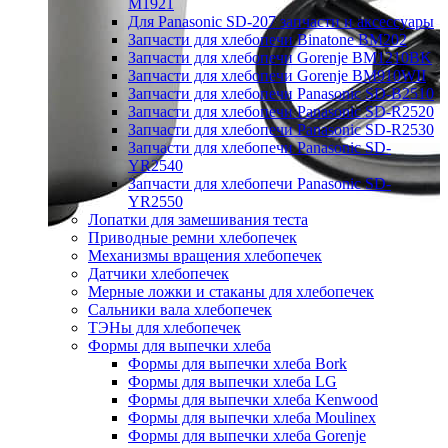
M1921
Для Panasonic SD-207 запчасти и аксессуары
Запчасти для хлебопечи Binatone BM202
Запчасти для хлебопечи Gorenje BM1210BK
Запчасти для хлебопечи Gorenje BM910WII
Запчасти для хлебопечи Panasonic SD-B2510
Запчасти для хлебопечи Panasonic SD-R2520
Запчасти для хлебопечи Panasonic SD-R2530
Запчасти для хлебопечи Panasonic SD-
YR2540
Запчасти для хлебопечи Panasonic SD-
YR2550
Лопатки для замешивания теста
Приводные ремни хлебопечек
Механизмы вращения хлебопечек
Датчики хлебопечек
Мерные ложки и стаканы для хлебопечек
Сальники вала хлебопечек
ТЭНы для хлебопечек
Формы для выпечки хлеба
Формы для выпечки хлеба Bork
Формы для выпечки хлеба LG
Формы для выпечки хлеба Kenwood
Формы для выпечки хлеба Moulinex
Формы для выпечки хлеба Gorenje