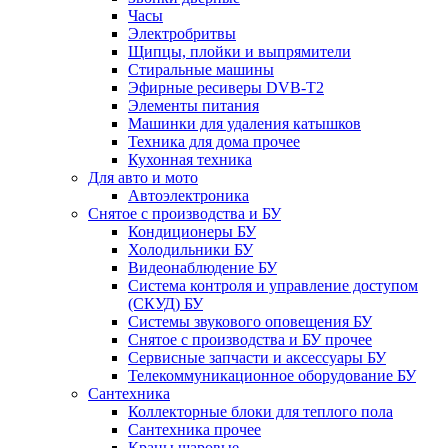
Часы
Электробритвы
Щипцы, плойки и выпрямители
Стиральные машины
Эфирные ресиверы DVB-T2
Элементы питания
Машинки для удаления катышков
Техника для дома прочее
Кухонная техника
Для авто и мото
Автоэлектроника
Снятое с производства и БУ
Кондиционеры БУ
Холодильники БУ
Видеонаблюдение БУ
Система контроля и управление доступом
(СКУД) БУ
Системы звукового оповещения БУ
Снятое с производства и БУ прочее
Сервисные запчасти и аксессуары БУ
Телекоммуникационное оборудование БУ
Сантехника
Коллекторные блоки для теплого пола
Сантехника прочее
Краны шаровые