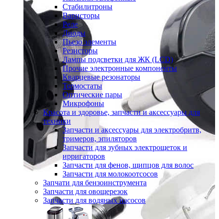
Стабилитроны
Варисторы
Реле
Диоды
Пьезо элементы
Резисторы
Лампы подсветки для ЖК (LCD)
Прочие электронные компоненты
Кварцевые резонаторы
Термостаты
Оптические пары
Микрофоны
Красота и здоровье, запчасти и аксессуары для
техники
Запчасти и аксессуары для электробритв,
тримеров, эпиляторов
Запчасти для зубных электрощеток и
ирригаторов
Запчасти для фенов, щипцов для волос
Запчасти для молокоотсосов
Запчати для бензоинструмента
Запчасти для овощерезок
Запчасти для водяных насосов