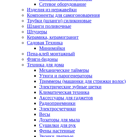
Сетевое оборудование
Изделия из нержавейки
Компоненты для самогоноварения
Трубки (шланги) силиконовые
Шланги поливочные
Штуцеры
Керамика, керамогранит
Садовая Техника
Минимойки
Пена-клей монтажный
Фляги-бидоны
Техника для дома
Механические таймеры
Утюги и парогенераторы
Триммеры (машинки для стрижки волос)
Электрические зубные щетки
Климатическая техника
Аксессуары для гаджетов
Радиоприемники
Электросчетчики
Весы
Дозаторы для мыла
Сушилки для рук
Фены настенные
Звонки дверные