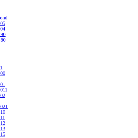
mond
505
504
190
180
0
5
1
5
1
500
3
501
011
502
9
5021
510
11
512
513
515