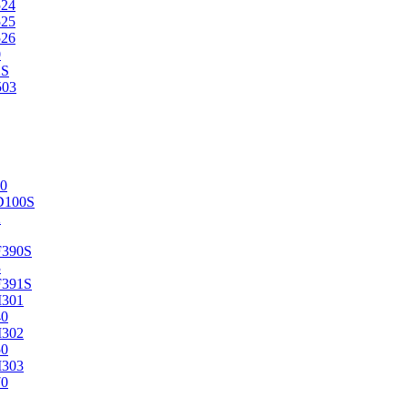
524
525
526
0
2S
503
0
D100S
2
F390S
3
F391S
M301
40
M302
50
M303
70