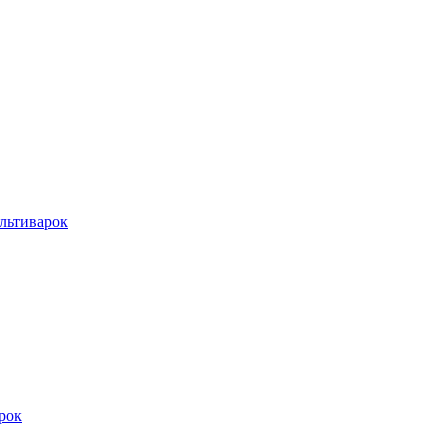
льтиварок
рок