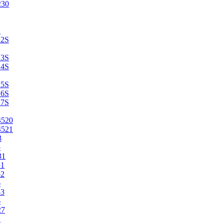
230
2
22S
23S
24S
25S
26S
27S
4520
4521
3
5
31
51
52
6
53
6
27
1