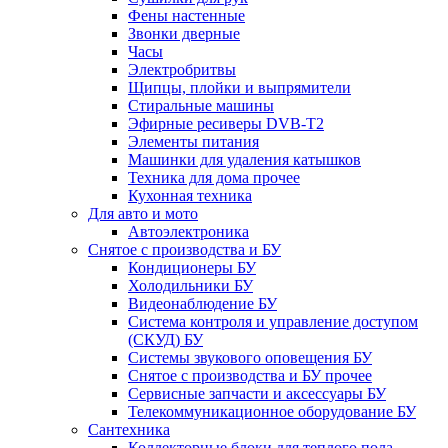
Фены настенные
Звонки дверные
Часы
Электробритвы
Щипцы, плойки и выпрямители
Стиральные машины
Эфирные ресиверы DVB-T2
Элементы питания
Машинки для удаления катышков
Техника для дома прочее
Кухонная техника
Для авто и мото
Автоэлектроника
Снятое с производства и БУ
Кондиционеры БУ
Холодильники БУ
Видеонаблюдение БУ
Система контроля и управление доступом
(СКУД) БУ
Системы звукового оповещения БУ
Снятое с производства и БУ прочее
Сервисные запчасти и аксессуары БУ
Телекоммуникационное оборудование БУ
Сантехника
Коллекторные блоки для теплого пола