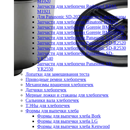
M1920
Запчасти для хлебопечи Redmond RBM-
M1921
Для Panasonic SD-207 запчасти и аксессуары
Запчасти для хлебопечи Binatone BM202
Запчасти для хлебопечи Gorenje BM1210BK
Запчасти для хлебопечи Gorenje BM910WII
Запчасти для хлебопечи Panasonic SD-B2510
Запчасти для хлебопечи Panasonic SD-R2520
Запчасти для хлебопечи Panasonic SD-R2530
Запчасти для хлебопечи Panasonic SD-
YR2540
Запчасти для хлебопечи Panasonic SD-
YR2550
Лопатки для замешивания теста
Приводные ремни хлебопечек
Механизмы вращения хлебопечек
Датчики хлебопечек
Мерные ложки и стаканы для хлебопечек
Сальники вала хлебопечек
ТЭНы для хлебопечек
Формы для выпечки хлеба
Формы для выпечки хлеба Bork
Формы для выпечки хлеба LG
Формы для выпечки хлеба Kenwood