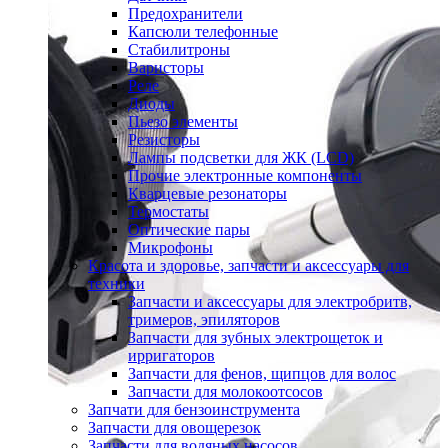
Предохранители
Капсюли телефонные
Стабилитроны
Варисторы
Реле
Диоды
Пьезо элементы
Резисторы
Лампы подсветки для ЖК (LCD)
Прочие электронные компоненты
Кварцевые резонаторы
Термостаты
Оптические пары
Микрофоны
Красота и здоровье, запчасти и аксессуары для
техники
Запчасти и аксессуары для электробритв,
тримеров, эпиляторов
Запчасти для зубных электрощеток и
ирригаторов
Запчасти для фенов, щипцов для волос
Запчасти для молокоотсосов
Запчати для бензоинструмента
Запчасти для овощерезок
Запчасти для водяных насосов