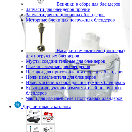
Венчики в сборе для блендеров
Запчасти для блендеров прочие
Запчасти для стационарных блендеров
Моторные блоки для погружных блендеров
Насадки-измельчители (чопперы)
для погружных блендеров
Муфты соединительные для блендеров
Стаканы мерные для блендеров
Насадки для приготовления пюре для блендеров
Ножи измельчителя для блендеров
Измельчители в сборе для погружных блендеров
Крышки-редукторы измельчителей погружных
блендеров
Чаши для измельчителей погружных блендеров
Другие товары каталога