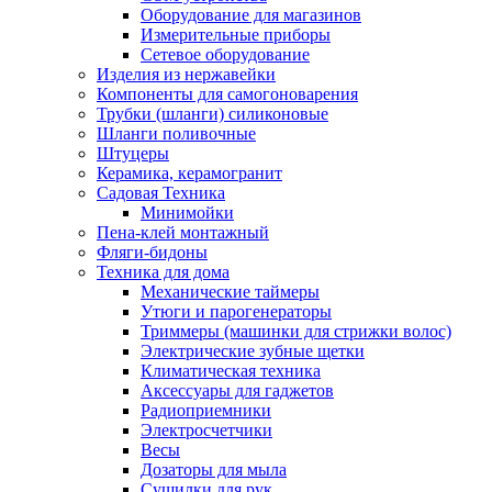
Оборудование для магазинов
Измерительные приборы
Сетевое оборудование
Изделия из нержавейки
Компоненты для самогоноварения
Трубки (шланги) силиконовые
Шланги поливочные
Штуцеры
Керамика, керамогранит
Садовая Техника
Минимойки
Пена-клей монтажный
Фляги-бидоны
Техника для дома
Механические таймеры
Утюги и парогенераторы
Триммеры (машинки для стрижки волос)
Электрические зубные щетки
Климатическая техника
Аксессуары для гаджетов
Радиоприемники
Электросчетчики
Весы
Дозаторы для мыла
Сушилки для рук