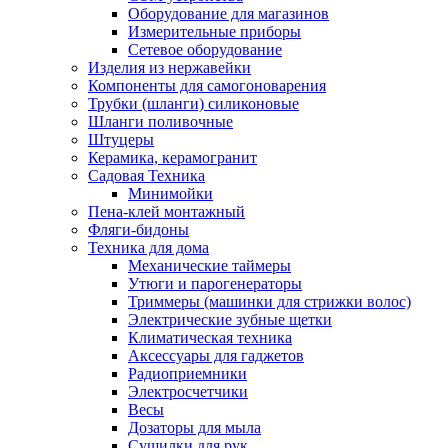
Оборудование для магазинов
Измерительные приборы
Сетевое оборудование
Изделия из нержавейки
Компоненты для самогоноварения
Трубки (шланги) силиконовые
Шланги поливочные
Штуцеры
Керамика, керамогранит
Садовая Техника
Минимойки
Пена-клей монтажный
Фляги-бидоны
Техника для дома
Механические таймеры
Утюги и парогенераторы
Триммеры (машинки для стрижки волос)
Электрические зубные щетки
Климатическая техника
Аксессуары для гаджетов
Радиоприемники
Электросчетчики
Весы
Дозаторы для мыла
Сушилки для рук