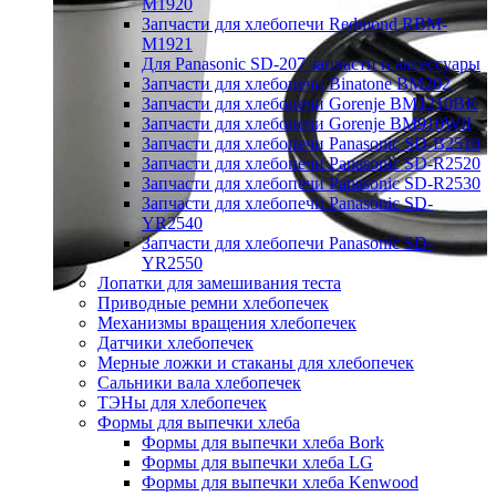
M1920
Запчасти для хлебопечи Redmond RBM-
M1921
Для Panasonic SD-207 запчасти и аксессуары
Запчасти для хлебопечи Binatone BM202
Запчасти для хлебопечи Gorenje BM1210BK
Запчасти для хлебопечи Gorenje BM910WII
Запчасти для хлебопечи Panasonic SD-B2510
Запчасти для хлебопечи Panasonic SD-R2520
Запчасти для хлебопечи Panasonic SD-R2530
Запчасти для хлебопечи Panasonic SD-
YR2540
Запчасти для хлебопечи Panasonic SD-
YR2550
Лопатки для замешивания теста
Приводные ремни хлебопечек
Механизмы вращения хлебопечек
Датчики хлебопечек
Мерные ложки и стаканы для хлебопечек
Сальники вала хлебопечек
ТЭНы для хлебопечек
Формы для выпечки хлеба
Формы для выпечки хлеба Bork
Формы для выпечки хлеба LG
Формы для выпечки хлеба Kenwood