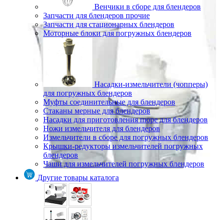
Венчики в сборе для блендеров
Запчасти для блендеров прочие
Запчасти для стационарных блендеров
Моторные блоки для погружных блендеров
Насадки-измельчители (чопперы)
для погружных блендеров
Муфты соединительные для блендеров
Стаканы мерные для блендеров
Насадки для приготовления пюре для блендеров
Ножи измельчителя для блендеров
Измельчители в сборе для погружных блендеров
Крышки-редукторы измельчителей погружных
блендеров
Чаши для измельчителей погружных блендеров
Другие товары каталога