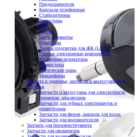
Предохранители
Капсюли телефонные
Стабилитроны
Варисторы
Реле
Диоды
Пьезо элементы
Резисторы
Лампы подсветки для ЖК (LCD)
Прочие электронные компоненты
Кварцевые резонаторы
Термостаты
Оптические пары
Микрофоны
Красота и здоровье, запчасти и аксессуары для
техники
Запчасти и аксессуары для электробритв,
тримеров, эпиляторов
Запчасти для зубных электрощеток и
ирригаторов
Запчасти для фенов, щипцов для волос
Запчасти для молокоотсосов
Запчати для бензоинструмента
Запчасти для овощерезок
Запчасти для водяных насосов