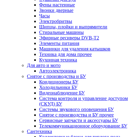
Фены настенные
Звонки дверные
Часы
Электробритвы
Щипцы, плойки и выпрямители
Стиральные машины
Эфирные ресиверы DVB-T2
Элементы питания
Машинки для удаления катышков
Техника для дома прочее
Кухонная техника
Для авто и мото
Автоэлектроника
Снятое с производства и БУ
Кондиционеры БУ
Холодильники БУ
Видеонаблюдение БУ
Система контроля и управление доступом
(СКУД) БУ
Системы звукового оповещения БУ
Снятое с производства и БУ прочее
Сервисные запчасти и аксессуары БУ
Телекоммуникационное оборудование БУ
Сантехника
Коллекторные блоки для теплого пола