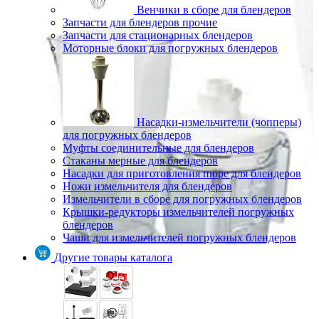
Венчики в сборе для блендеров
Запчасти для блендеров прочие
Запчасти для стационарных блендеров
Моторные блоки для погружных блендеров
Насадки-измельчители (чопперы)
для погружных блендеров
Муфты соединительные для блендеров
Стаканы мерные для блендеров
Насадки для приготовления пюре для блендеров
Ножи измельчителя для блендеров
Измельчители в сборе для погружных блендеров
Крышки-редукторы измельчителей погружных
блендеров
Чаши для измельчителей погружных блендеров
Другие товары каталога