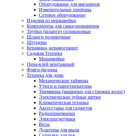
Оборудование для магазинов
Измерительные приборы
Сетевое оборудование
Изделия из нержавейки
Компоненты для самогоноварения
Трубки (шланги) силиконовые
Шланги поливочные
Штуцеры
Керамика, керамогранит
Садовая Техника
Минимойки
Пена-клей монтажный
Фляги-бидоны
Техника для дома
Механические таймеры
Утюги и парогенераторы
Триммеры (машинки для стрижки волос)
Электрические зубные щетки
Климатическая техника
Аксессуары для гаджетов
Радиоприемники
Электросчетчики
Весы
Дозаторы для мыла
Сушилки для рук