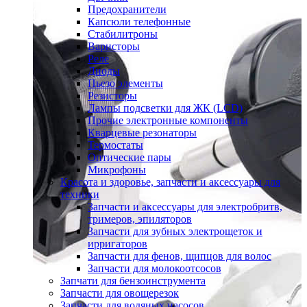
Предохранители
Капсюли телефонные
Стабилитроны
Варисторы
Реле
Диоды
Пьезо элементы
Резисторы
Лампы подсветки для ЖК (LCD)
Прочие электронные компоненты
Кварцевые резонаторы
Термостаты
Оптические пары
Микрофоны
Красота и здоровье, запчасти и аксессуары для
техники
Запчасти и аксессуары для электробритв,
тримеров, эпиляторов
Запчасти для зубных электрощеток и
ирригаторов
Запчасти для фенов, щипцов для волос
Запчасти для молокоотсосов
Запчати для бензоинструмента
Запчасти для овощерезок
Запчасти для водяных насосов