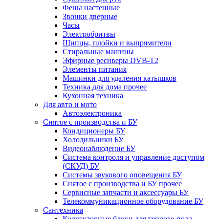
Фены настенные
Звонки дверные
Часы
Электробритвы
Щипцы, плойки и выпрямители
Стиральные машины
Эфирные ресиверы DVB-T2
Элементы питания
Машинки для удаления катышков
Техника для дома прочее
Кухонная техника
Для авто и мото
Автоэлектроника
Снятое с производства и БУ
Кондиционеры БУ
Холодильники БУ
Видеонаблюдение БУ
Система контроля и управление доступом
(СКУД) БУ
Системы звукового оповещения БУ
Снятое с производства и БУ прочее
Сервисные запчасти и аксессуары БУ
Телекоммуникационное оборудование БУ
Сантехника
Коллекторные блоки для теплого пола