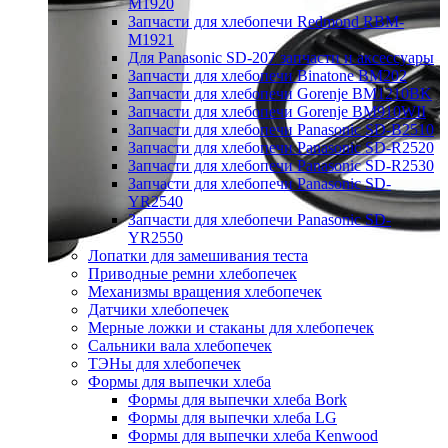
M1920
Запчасти для хлебопечи Redmond RBM-
M1921
Для Panasonic SD-207 запчасти и аксессуары
Запчасти для хлебопечи Binatone BM202
Запчасти для хлебопечи Gorenje BM1210BK
Запчасти для хлебопечи Gorenje BM910WII
Запчасти для хлебопечи Panasonic SD-B2510
Запчасти для хлебопечи Panasonic SD-R2520
Запчасти для хлебопечи Panasonic SD-R2530
Запчасти для хлебопечи Panasonic SD-
YR2540
Запчасти для хлебопечи Panasonic SD-
YR2550
Лопатки для замешивания теста
Приводные ремни хлебопечек
Механизмы вращения хлебопечек
Датчики хлебопечек
Мерные ложки и стаканы для хлебопечек
Сальники вала хлебопечек
ТЭНы для хлебопечек
Формы для выпечки хлеба
Формы для выпечки хлеба Bork
Формы для выпечки хлеба LG
Формы для выпечки хлеба Kenwood