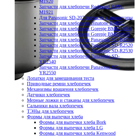
M1920
Запчасти для хлебопечи Redmond RBM-
M1921
Для Panasonic SD-207 запчасти и аксессуары
Запчасти для хлебопечи Binatone BM202
Запчасти для хлебопечи Gorenje BM1210BK
Запчасти для хлебопечи Gorenje BM910WII
Запчасти для хлебопечи Panasonic SD-B2510
Запчасти для хлебопечи Panasonic SD-R2520
Запчасти для хлебопечи Panasonic SD-R2530
Запчасти для хлебопечи Panasonic SD-
YR2540
Запчасти для хлебопечи Panasonic SD-
YR2550
Лопатки для замешивания теста
Приводные ремни хлебопечек
Механизмы вращения хлебопечек
Датчики хлебопечек
Мерные ложки и стаканы для хлебопечек
Сальники вала хлебопечек
ТЭНы для хлебопечек
Формы для выпечки хлеба
Формы для выпечки хлеба Bork
Формы для выпечки хлеба LG
Формы для выпечки хлеба Kenwood