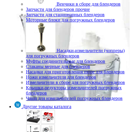
Венчики в сборе для блендеров
Запчасти для блендеров прочие
Запчасти для стационарных блендеров
Моторные блоки для погружных блендеров
Насадки-измельчители (чопперы)
для погружных блендеров
Муфты соединительные для блендеров
Стаканы мерные для блендеров
Насадки для приготовления пюре для блендеров
Ножи измельчителя для блендеров
Измельчители в сборе для погружных блендеров
Крышки-редукторы измельчителей погружных
блендеров
Чаши для измельчителей погружных блендеров
Другие товары каталога