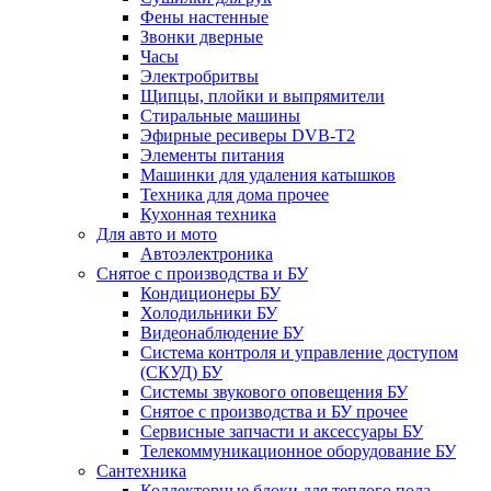
Фены настенные
Звонки дверные
Часы
Электробритвы
Щипцы, плойки и выпрямители
Стиральные машины
Эфирные ресиверы DVB-T2
Элементы питания
Машинки для удаления катышков
Техника для дома прочее
Кухонная техника
Для авто и мото
Автоэлектроника
Снятое с производства и БУ
Кондиционеры БУ
Холодильники БУ
Видеонаблюдение БУ
Система контроля и управление доступом
(СКУД) БУ
Системы звукового оповещения БУ
Снятое с производства и БУ прочее
Сервисные запчасти и аксессуары БУ
Телекоммуникационное оборудование БУ
Сантехника
Коллекторные блоки для теплого пола