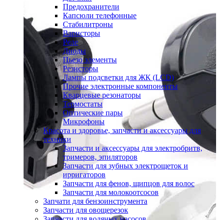
Предохранители
Капсюли телефонные
Стабилитроны
Варисторы
Реле
Диоды
Пьезо элементы
Резисторы
Лампы подсветки для ЖК (LCD)
Прочие электронные компоненты
Кварцевые резонаторы
Термостаты
Оптические пары
Микрофоны
Красота и здоровье, запчасти и аксессуары для
техники
Запчасти и аксессуары для электробритв,
тримеров, эпиляторов
Запчасти для зубных электрощеток и
ирригаторов
Запчасти для фенов, щипцов для волос
Запчасти для молокоотсосов
Запчати для бензоинструмента
Запчасти для овощерезок
Запчасти для водяных насосов