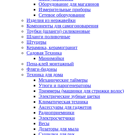
Оборудование для магазинов
Измерительные приборы
Сетевое оборудование
Изделия из нержавейки
Компоненты для самогоноварения
Трубки (шланги) силиконовые
Шланги поливочные
Штуцеры
Керамика, керамогранит
Садовая Техника
Минимойки
Пена-клей монтажный
Фляги-бидоны
Техника для дома
Механические таймеры
Утюги и парогенераторы
Триммеры (машинки для стрижки волос)
Электрические зубные щетки
Климатическая техника
Аксессуары для гаджетов
Радиоприемники
Электросчетчики
Весы
Дозаторы для мыла
Сушилки для рук