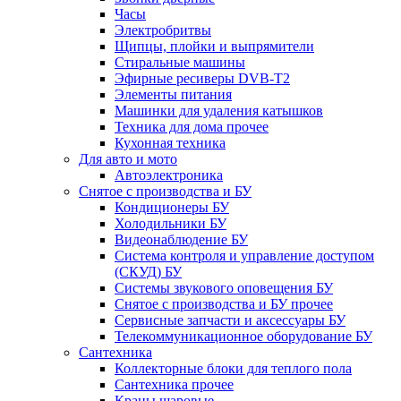
Часы
Электробритвы
Щипцы, плойки и выпрямители
Стиральные машины
Эфирные ресиверы DVB-T2
Элементы питания
Машинки для удаления катышков
Техника для дома прочее
Кухонная техника
Для авто и мото
Автоэлектроника
Снятое с производства и БУ
Кондиционеры БУ
Холодильники БУ
Видеонаблюдение БУ
Система контроля и управление доступом
(СКУД) БУ
Системы звукового оповещения БУ
Снятое с производства и БУ прочее
Сервисные запчасти и аксессуары БУ
Телекоммуникационное оборудование БУ
Сантехника
Коллекторные блоки для теплого пола
Сантехника прочее
Краны шаровые