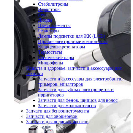
Стабилитроны
Варисторы
Реле
Диоды
Пьезо элементы
Резисторы
Лампы подсветки для ЖК (LCD)
Прочие электронные компоненты
Кварцевые резонаторы
Термостаты
Оптические пары
Микрофоны
Красота и здоровье, запчасти и аксессуары для
техники
Запчасти и аксессуары для электробритв,
тримеров, эпиляторов
Запчасти для зубных электрощеток и
ирригаторов
Запчасти для фенов, щипцов для волос
Запчасти для молокоотсосов
Запчати для бензоинструмента
Запчасти для овощерезок
Запчасти для водяных насосов