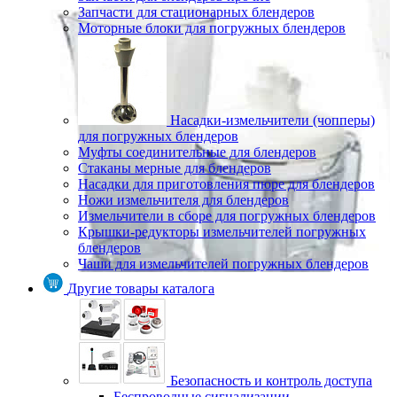
Запчасти для стационарных блендеров
Моторные блоки для погружных блендеров
Насадки-измельчители (чопперы)
для погружных блендеров
Муфты соединительные для блендеров
Стаканы мерные для блендеров
Насадки для приготовления пюре для блендеров
Ножи измельчителя для блендеров
Измельчители в сборе для погружных блендеров
Крышки-редукторы измельчителей погружных
блендеров
Чаши для измельчителей погружных блендеров
Другие товары каталога
Безопасность и контроль доступа
Беспроводные сигнализации