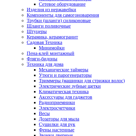
Сетевое оборудование
Изделия из нержавейки
Компоненты для самогоноварения
Трубки (шланги) силиконовые
Шланги поливочные
Штуцеры
Керамика, керамогранит
Садовая Техника
Минимойки
Пена-клей монтажный
Фляги-бидоны
Техника для дома
Механические таймеры
Утюги и парогенераторы
Триммеры (машинки для стрижки волос)
Электрические зубные щетки
Климатическая техника
Аксессуары для гаджетов
Радиоприемники
Электросчетчики
Весы
Дозаторы для мыла
Сушилки для рук
Фены настенные
Звонки дверные