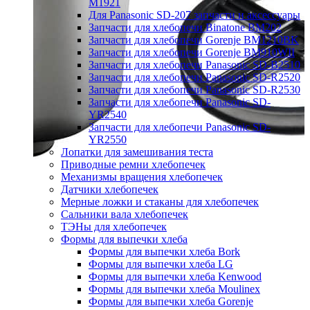
M1921
Для Panasonic SD-207 запчасти и аксессуары
Запчасти для хлебопечи Binatone BM202
Запчасти для хлебопечи Gorenje BM1210BK
Запчасти для хлебопечи Gorenje BM910WII
Запчасти для хлебопечи Panasonic SD-B2510
Запчасти для хлебопечи Panasonic SD-R2520
Запчасти для хлебопечи Panasonic SD-R2530
Запчасти для хлебопечи Panasonic SD-
YR2540
Запчасти для хлебопечи Panasonic SD-
YR2550
Лопатки для замешивания теста
Приводные ремни хлебопечек
Механизмы вращения хлебопечек
Датчики хлебопечек
Мерные ложки и стаканы для хлебопечек
Сальники вала хлебопечек
ТЭНы для хлебопечек
Формы для выпечки хлеба
Формы для выпечки хлеба Bork
Формы для выпечки хлеба LG
Формы для выпечки хлеба Kenwood
Формы для выпечки хлеба Moulinex
Формы для выпечки хлеба Gorenje