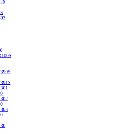
526
0
2S
503
0
D100S
2
F390S
3
F391S
M301
40
M302
50
M303
70
230