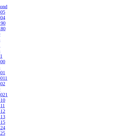
mond
505
504
190
180
0
5
1
5
1
500
3
501
011
502
9
5021
510
11
512
513
515
524
525