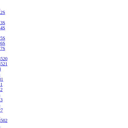
2
22S
23S
24S
25S
26S
27S
4520
4521
3
5
31
51
52
6
53
6
27
1
4502
4