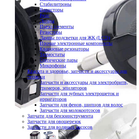
Стабилитроны
Варисторы
Реле
Диоды
Пьезо элементы
Резисторы
Лампы подсветки для ЖК (LCD)
Прочие электронные компоненты
Кварцевые резонаторы
Термостаты
Оптические пары
Микрофоны
Красота и здоровье, запчасти и аксессуары для
техники
Запчасти и аксессуары для электробритв,
тримеров, эпиляторов
Запчасти для зубных электрощеток и
ирригаторов
Запчасти для фенов, щипцов для волос
Запчасти для молокоотсосов
Запчати для бензоинструмента
Запчасти для овощерезок
Запчасти для водяных насосов