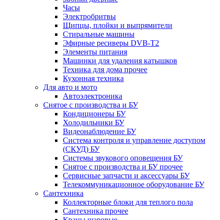
Часы
Электробритвы
Щипцы, плойки и выпрямители
Стиральные машины
Эфирные ресиверы DVB-T2
Элементы питания
Машинки для удаления катышков
Техника для дома прочее
Кухонная техника
Для авто и мото
Автоэлектроника
Снятое с производства и БУ
Кондиционеры БУ
Холодильники БУ
Видеонаблюдение БУ
Система контроля и управление доступом
(СКУД) БУ
Системы звукового оповещения БУ
Снятое с производства и БУ прочее
Сервисные запчасти и аксессуары БУ
Телекоммуникационное оборудование БУ
Сантехника
Коллекторные блоки для теплого пола
Сантехника прочее
Краны шаровые