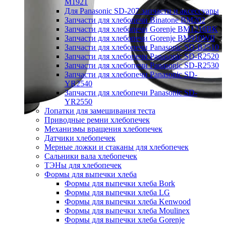
M1921
Для Panasonic SD-207 запчасти и аксессуары
Запчасти для хлебопечи Binatone BM202
Запчасти для хлебопечи Gorenje BM1210BK
Запчасти для хлебопечи Gorenje BM910WII
Запчасти для хлебопечи Panasonic SD-B2510
Запчасти для хлебопечи Panasonic SD-R2520
Запчасти для хлебопечи Panasonic SD-R2530
Запчасти для хлебопечи Panasonic SD-
YR2540
Запчасти для хлебопечи Panasonic SD-
YR2550
Лопатки для замешивания теста
Приводные ремни хлебопечек
Механизмы вращения хлебопечек
Датчики хлебопечек
Мерные ложки и стаканы для хлебопечек
Сальники вала хлебопечек
ТЭНы для хлебопечек
Формы для выпечки хлеба
Формы для выпечки хлеба Bork
Формы для выпечки хлеба LG
Формы для выпечки хлеба Kenwood
Формы для выпечки хлеба Moulinex
Формы для выпечки хлеба Gorenje