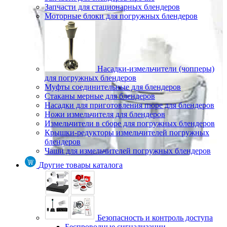
Запчасти для стационарных блендеров
Моторные блоки для погружных блендеров
Насадки-измельчители (чопперы)
для погружных блендеров
Муфты соединительные для блендеров
Стаканы мерные для блендеров
Насадки для приготовления пюре для блендеров
Ножи измельчителя для блендеров
Измельчители в сборе для погружных блендеров
Крышки-редукторы измельчителей погружных
блендеров
Чаши для измельчителей погружных блендеров
Другие товары каталога
Безопасность и контроль доступа
Беспроводные сигнализации