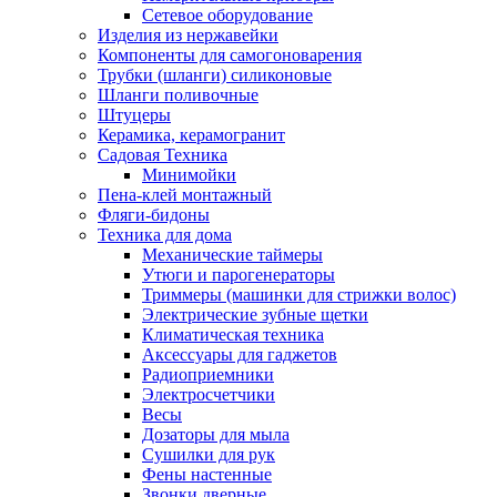
Сетевое оборудование
Изделия из нержавейки
Компоненты для самогоноварения
Трубки (шланги) силиконовые
Шланги поливочные
Штуцеры
Керамика, керамогранит
Садовая Техника
Минимойки
Пена-клей монтажный
Фляги-бидоны
Техника для дома
Механические таймеры
Утюги и парогенераторы
Триммеры (машинки для стрижки волос)
Электрические зубные щетки
Климатическая техника
Аксессуары для гаджетов
Радиоприемники
Электросчетчики
Весы
Дозаторы для мыла
Сушилки для рук
Фены настенные
Звонки дверные