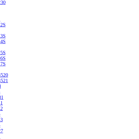
230
2
22S
23S
24S
25S
26S
27S
4520
4521
3
5
31
51
52
6
53
6
27
1