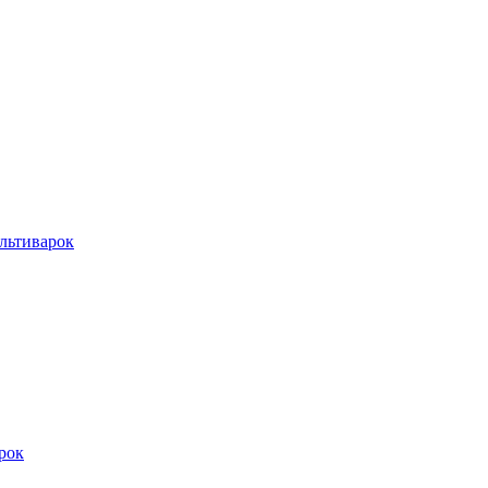
льтиварок
рок