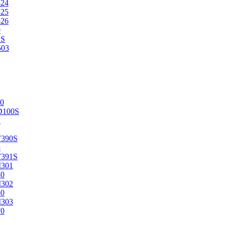
524
525
526
0
2S
503
0
D100S
2
F390S
3
F391S
M301
40
M302
50
M303
70