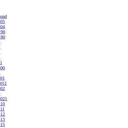
mond
505
504
190
180
0
5
1
5
1
500
3
501
011
502
9
5021
510
11
512
513
515