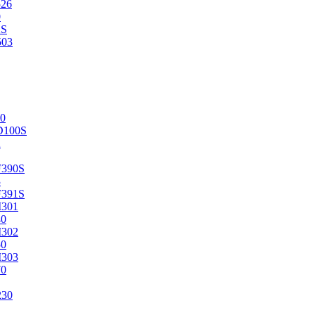
526
0
2S
503
0
D100S
2
F390S
3
F391S
M301
40
M302
50
M303
70
230