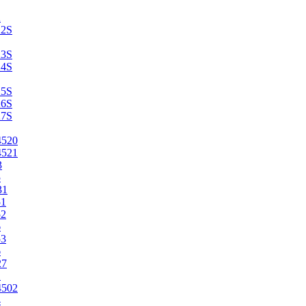
2
22S
23S
24S
25S
26S
27S
4520
4521
3
5
31
51
52
6
53
6
27
1
4502
4