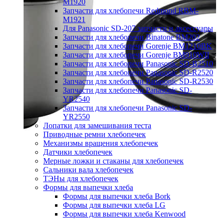
M1920
Запчасти для хлебопечи Redmond RBM-
M1921
Для Panasonic SD-207 запчасти и аксессуары
Запчасти для хлебопечи Binatone BM202
Запчасти для хлебопечи Gorenje BM1210BK
Запчасти для хлебопечи Gorenje BM910WII
Запчасти для хлебопечи Panasonic SD-B2510
Запчасти для хлебопечи Panasonic SD-R2520
Запчасти для хлебопечи Panasonic SD-R2530
Запчасти для хлебопечи Panasonic SD-
YR2540
Запчасти для хлебопечи Panasonic SD-
YR2550
Лопатки для замешивания теста
Приводные ремни хлебопечек
Механизмы вращения хлебопечек
Датчики хлебопечек
Мерные ложки и стаканы для хлебопечек
Сальники вала хлебопечек
ТЭНы для хлебопечек
Формы для выпечки хлеба
Формы для выпечки хлеба Bork
Формы для выпечки хлеба LG
Формы для выпечки хлеба Kenwood