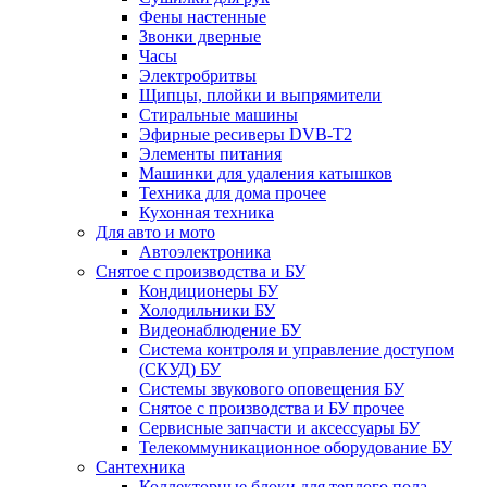
Фены настенные
Звонки дверные
Часы
Электробритвы
Щипцы, плойки и выпрямители
Стиральные машины
Эфирные ресиверы DVB-T2
Элементы питания
Машинки для удаления катышков
Техника для дома прочее
Кухонная техника
Для авто и мото
Автоэлектроника
Снятое с производства и БУ
Кондиционеры БУ
Холодильники БУ
Видеонаблюдение БУ
Система контроля и управление доступом
(СКУД) БУ
Системы звукового оповещения БУ
Снятое с производства и БУ прочее
Сервисные запчасти и аксессуары БУ
Телекоммуникационное оборудование БУ
Сантехника
Коллекторные блоки для теплого пола