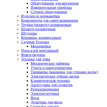
Оборудование для магазинов
Измерительные приборы
Сетевое оборудование
Изделия из нержавейки
Компоненты для самогоноварения
Трубки (шланги) силиконовые
Шланги поливочные
Штуцеры
Керамика, керамогранит
Садовая Техника
Минимойки
Пена-клей монтажный
Фляги-бидоны
Техника для дома
Механические таймеры
Утюги и парогенераторы
Триммеры (машинки для стрижки волос)
Электрические зубные щетки
Климатическая техника
Аксессуары для гаджетов
Радиоприемники
Электросчетчики
Весы
Дозаторы для мыла
Сушилки для рук