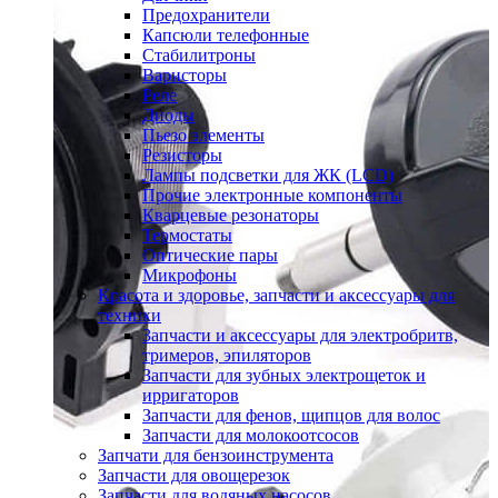
Предохранители
Капсюли телефонные
Стабилитроны
Варисторы
Реле
Диоды
Пьезо элементы
Резисторы
Лампы подсветки для ЖК (LCD)
Прочие электронные компоненты
Кварцевые резонаторы
Термостаты
Оптические пары
Микрофоны
Красота и здоровье, запчасти и аксессуары для
техники
Запчасти и аксессуары для электробритв,
тримеров, эпиляторов
Запчасти для зубных электрощеток и
ирригаторов
Запчасти для фенов, щипцов для волос
Запчасти для молокоотсосов
Запчати для бензоинструмента
Запчасти для овощерезок
Запчасти для водяных насосов