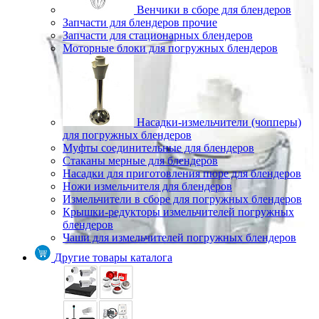
Венчики в сборе для блендеров
Запчасти для блендеров прочие
Запчасти для стационарных блендеров
Моторные блоки для погружных блендеров
Насадки-измельчители (чопперы)
для погружных блендеров
Муфты соединительные для блендеров
Стаканы мерные для блендеров
Насадки для приготовления пюре для блендеров
Ножи измельчителя для блендеров
Измельчители в сборе для погружных блендеров
Крышки-редукторы измельчителей погружных
блендеров
Чаши для измельчителей погружных блендеров
Другие товары каталога