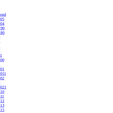
mond
505
504
190
180
0
5
1
5
1
500
3
501
011
502
9
5021
510
11
512
513
515