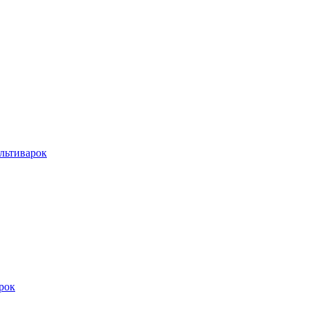
льтиварок
рок