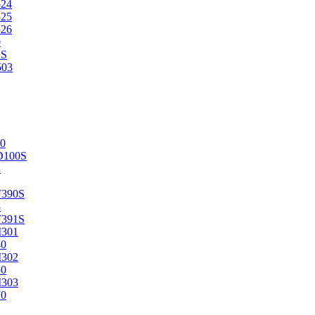
524
525
526
0
2S
503
0
D100S
2
F390S
3
F391S
M301
40
M302
50
M303
70