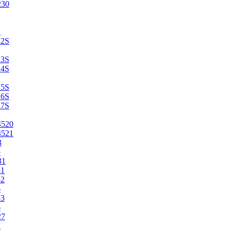
230
2
22S
23S
24S
25S
26S
27S
4520
4521
3
5
31
51
52
6
53
6
27
1