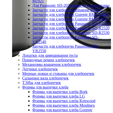
M1921
Для Panasonic SD-207 запчасти и аксессуары
Запчасти для хлебопечи Binatone BM202
Запчасти для хлебопечи Gorenje BM1210BK
Запчасти для хлебопечи Gorenje BM910WII
Запчасти для хлебопечи Panasonic SD-B2510
Запчасти для хлебопечи Panasonic SD-R2520
Запчасти для хлебопечи Panasonic SD-R2530
Запчасти для хлебопечи Panasonic SD-
YR2540
Запчасти для хлебопечи Panasonic SD-
YR2550
Лопатки для замешивания теста
Приводные ремни хлебопечек
Механизмы вращения хлебопечек
Датчики хлебопечек
Мерные ложки и стаканы для хлебопечек
Сальники вала хлебопечек
ТЭНы для хлебопечек
Формы для выпечки хлеба
Формы для выпечки хлеба Bork
Формы для выпечки хлеба LG
Формы для выпечки хлеба Kenwood
Формы для выпечки хлеба Moulinex
Формы для выпечки хлеба Gorenje