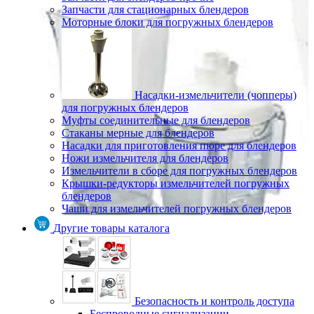
Запчасти для стационарных блендеров
Моторные блоки для погружных блендеров
Насадки-измельчители (чопперы)
для погружных блендеров
Муфты соединительные для блендеров
Стаканы мерные для блендеров
Насадки для приготовления пюре для блендеров
Ножи измельчителя для блендеров
Измельчители в сборе для погружных блендеров
Крышки-редукторы измельчителей погружных
блендеров
Чаши для измельчителей погружных блендеров
Другие товары каталога
Безопасность и контроль доступа
Беспроводные сигнализации