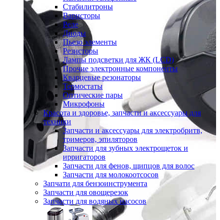
Стабилитроны
Варисторы
Реле
Диоды
Пьезо элементы
Резисторы
Лампы подсветки для ЖК (LCD)
Прочие электронные компоненты
Кварцевые резонаторы
Термостаты
Оптические пары
Микрофоны
Красота и здоровье, запчасти и аксессуары для
техники
Запчасти и аксессуары для электробритв,
тримеров, эпиляторов
Запчасти для зубных электрощеток и
ирригаторов
Запчасти для фенов, щипцов для волос
Запчасти для молокоотсосов
Запчати для бензоинструмента
Запчасти для овощерезок
Запчасти для водяных насосов