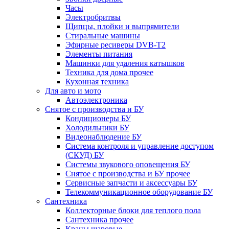
Часы
Электробритвы
Щипцы, плойки и выпрямители
Стиральные машины
Эфирные ресиверы DVB-T2
Элементы питания
Машинки для удаления катышков
Техника для дома прочее
Кухонная техника
Для авто и мото
Автоэлектроника
Снятое с производства и БУ
Кондиционеры БУ
Холодильники БУ
Видеонаблюдение БУ
Система контроля и управление доступом
(СКУД) БУ
Системы звукового оповещения БУ
Снятое с производства и БУ прочее
Сервисные запчасти и аксессуары БУ
Телекоммуникационное оборудование БУ
Сантехника
Коллекторные блоки для теплого пола
Сантехника прочее
Краны шаровые