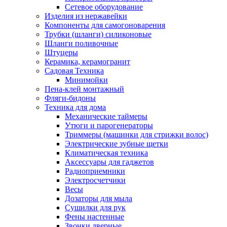
Сетевое оборудование
Изделия из нержавейки
Компоненты для самогоноварения
Трубки (шланги) силиконовые
Шланги поливочные
Штуцеры
Керамика, керамогранит
Садовая Техника
Минимойки
Пена-клей монтажный
Фляги-бидоны
Техника для дома
Механические таймеры
Утюги и парогенераторы
Триммеры (машинки для стрижки волос)
Электрические зубные щетки
Климатическая техника
Аксессуары для гаджетов
Радиоприемники
Электросчетчики
Весы
Дозаторы для мыла
Сушилки для рук
Фены настенные
Звонки дверные