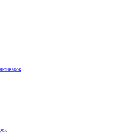
льтиварок
рок