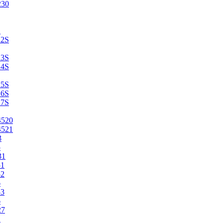
230
2
22S
23S
24S
25S
26S
27S
4520
4521
3
5
31
51
52
6
53
6
27
1