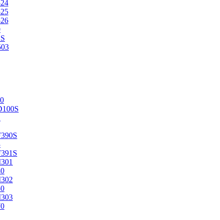
524
525
526
0
2S
503
0
D100S
2
F390S
3
F391S
M301
40
M302
50
M303
70