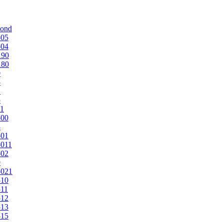
mond
505
504
190
180
0
5
1
5
1
500
3
501
011
502
9
5021
510
11
512
513
515