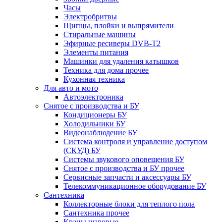
Часы
Электробритвы
Щипцы, плойки и выпрямители
Стиральные машины
Эфирные ресиверы DVB-T2
Элементы питания
Машинки для удаления катышков
Техника для дома прочее
Кухонная техника
Для авто и мото
Автоэлектроника
Снятое с производства и БУ
Кондиционеры БУ
Холодильники БУ
Видеонаблюдение БУ
Система контроля и управление доступом
(СКУД) БУ
Системы звукового оповещения БУ
Снятое с производства и БУ прочее
Сервисные запчасти и аксессуары БУ
Телекоммуникационное оборудование БУ
Сантехника
Коллекторные блоки для теплого пола
Сантехника прочее
Краны шаровые