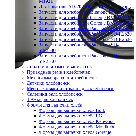
M1921
Для Panasonic SD-207 запчасти и аксессуары
Запчасти для хлебопечи Binatone BM202
Запчасти для хлебопечи Gorenje BM1210BK
Запчасти для хлебопечи Gorenje BM910WII
Запчасти для хлебопечи Panasonic SD-B2510
Запчасти для хлебопечи Panasonic SD-R2520
Запчасти для хлебопечи Panasonic SD-R2530
Запчасти для хлебопечи Panasonic SD-
YR2540
Запчасти для хлебопечи Panasonic SD-
YR2550
Лопатки для замешивания теста
Приводные ремни хлебопечек
Механизмы вращения хлебопечек
Датчики хлебопечек
Мерные ложки и стаканы для хлебопечек
Сальники вала хлебопечек
ТЭНы для хлебопечек
Формы для выпечки хлеба
Формы для выпечки хлеба Bork
Формы для выпечки хлеба LG
Формы для выпечки хлеба Kenwood
Формы для выпечки хлеба Moulinex
Формы для выпечки хлеба Gorenje