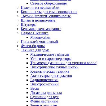
Сетевое оборудование
Изделия из нержавейки
Компоненты для самогоноварения
Трубки (шланги) силиконовые
Шланги поливочные
Штуцеры
Керамика, керамогранит
Садовая Техника
Минимойки
Пена-клей монтажный
Фляги-бидоны
Техника для дома
Механические таймеры
Утюги и парогенераторы
Триммеры (машинки для стрижки волос)
Электрические зубные щетки
Климатическая техника
Аксессуары для гаджетов
Радиоприемники
Электросчетчики
Весы
Дозаторы для мыла
Сушилки для рук
Фены настенные
Звонки дверные