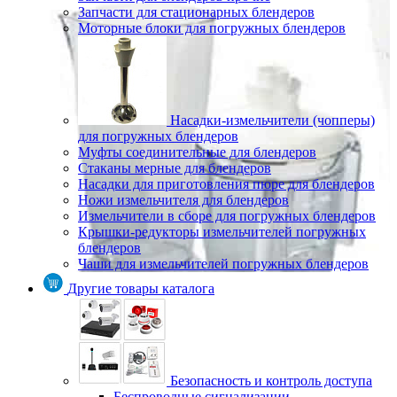
Запчасти для стационарных блендеров
Моторные блоки для погружных блендеров
Насадки-измельчители (чопперы)
для погружных блендеров
Муфты соединительные для блендеров
Стаканы мерные для блендеров
Насадки для приготовления пюре для блендеров
Ножи измельчителя для блендеров
Измельчители в сборе для погружных блендеров
Крышки-редукторы измельчителей погружных
блендеров
Чаши для измельчителей погружных блендеров
Другие товары каталога
Безопасность и контроль доступа
Беспроводные сигнализации