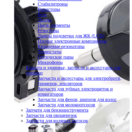
Стабилитроны
Варисторы
Реле
Диоды
Пьезо элементы
Резисторы
Лампы подсветки для ЖК (LCD)
Прочие электронные компоненты
Кварцевые резонаторы
Термостаты
Оптические пары
Микрофоны
Красота и здоровье, запчасти и аксессуары для
техники
Запчасти и аксессуары для электробритв,
тримеров, эпиляторов
Запчасти для зубных электрощеток и
ирригаторов
Запчасти для фенов, щипцов для волос
Запчасти для молокоотсосов
Запчати для бензоинструмента
Запчасти для овощерезок
Запчасти для водяных насосов