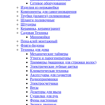
Сетевое оборудование
Изделия из нержавейки
Компоненты для самогоноварения
Трубки (шланги) силиконовые
Шланги поливочные
Штуцеры
Керамика, керамогранит
Садовая Техника
Минимойки
Пена-клей монтажный
Фляги-бидоны
Техника для дома
Механические таймеры
Утюги и парогенераторы
Триммеры (машинки для стрижки волос)
Электрические зубные щетки
Климатическая техника
Аксессуары для гаджетов
Радиоприемники
Электросчетчики
Весы
Дозаторы для мыла
Сушилки для рук
Фены настенные
Звонки дверные