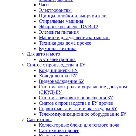
Часы
Электробритвы
Щипцы, плойки и выпрямители
Стиральные машины
Эфирные ресиверы DVB-T2
Элементы питания
Машинки для удаления катышков
Техника для дома прочее
Кухонная техника
Для авто и мото
Автоэлектроника
Снятое с производства и БУ
Кондиционеры БУ
Холодильники БУ
Видеонаблюдение БУ
Система контроля и управление доступом
(СКУД) БУ
Системы звукового оповещения БУ
Снятое с производства и БУ прочее
Сервисные запчасти и аксессуары БУ
Телекоммуникационное оборудование БУ
Сантехника
Коллекторные блоки для теплого пола
Сантехника прочее
Краны шаровые