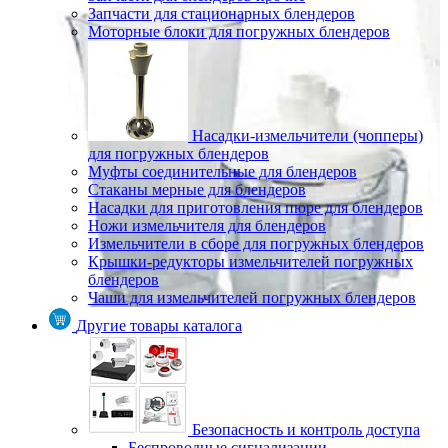
Запчасти для стационарных блендеров
Моторные блоки для погружных блендеров
Насадки-измельчители (чопперы)
для погружных блендеров
Муфты соединительные для блендеров
Стаканы мерные для блендеров
Насадки для приготовления пюре для блендеров
Ножи измельчителя для блендеров
Измельчители в сборе для погружных блендеров
Крышки-редукторы измельчителей погружных
блендеров
Чаши для измельчителей погружных блендеров
Другие товары каталога
Безопасность и контроль доступа
Беспроводные сигнализации