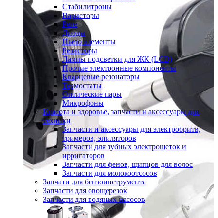
Стабилитроны
Варисторы
Реле
Диоды
Пьезо элементы
Резисторы
Лампы подсветки для ЖК (LCD)
Прочие электронные компоненты
Кварцевые резонаторы
Термостаты
Оптические пары
Микрофоны
Красота и здоровье, запчасти и аксессуары для
техники
Запчасти и аксессуары для электробритв,
тримеров, эпиляторов
Запчасти для зубных электрощеток и
ирригаторов
Запчасти для фенов, щипцов для волос
Запчасти для молокоотсосов
Запчати для бензоинструмента
Запчасти для овощерезок
Запчасти для водяных насосов