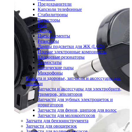
Предохранители
Капсюли телефонные
Стабилитроны
Варисторы
Реле
Диоды
Пьезо элементы
Резисторы
Лампы подсветки для ЖК (LCD)
Прочие электронные компоненты
Кварцевые резонаторы
Термостаты
Оптические пары
Микрофоны
Красота и здоровье, запчасти и аксессуары для
техники
Запчасти и аксессуары для электробритв,
тримеров, эпиляторов
Запчасти для зубных электрощеток и
ирригаторов
Запчасти для фенов, щипцов для волос
Запчасти для молокоотсосов
Запчати для бензоинструмента
Запчасти для овощерезок
Запчасти для водяных насосов