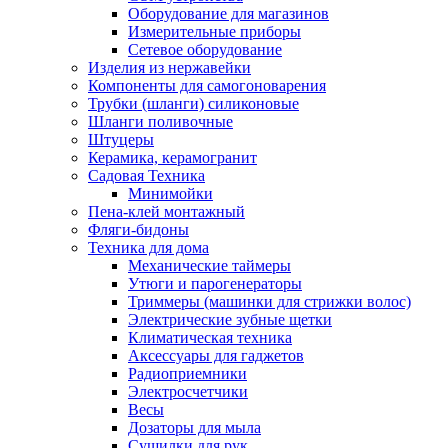
Оборудование для магазинов
Измерительные приборы
Сетевое оборудование
Изделия из нержавейки
Компоненты для самогоноварения
Трубки (шланги) силиконовые
Шланги поливочные
Штуцеры
Керамика, керамогранит
Садовая Техника
Минимойки
Пена-клей монтажный
Фляги-бидоны
Техника для дома
Механические таймеры
Утюги и парогенераторы
Триммеры (машинки для стрижки волос)
Электрические зубные щетки
Климатическая техника
Аксессуары для гаджетов
Радиоприемники
Электросчетчики
Весы
Дозаторы для мыла
Сушилки для рук