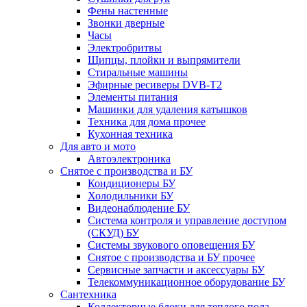
Фены настенные
Звонки дверные
Часы
Электробритвы
Щипцы, плойки и выпрямители
Стиральные машины
Эфирные ресиверы DVB-T2
Элементы питания
Машинки для удаления катышков
Техника для дома прочее
Кухонная техника
Для авто и мото
Автоэлектроника
Снятое с производства и БУ
Кондиционеры БУ
Холодильники БУ
Видеонаблюдение БУ
Система контроля и управление доступом
(СКУД) БУ
Системы звукового оповещения БУ
Снятое с производства и БУ прочее
Сервисные запчасти и аксессуары БУ
Телекоммуникационное оборудование БУ
Сантехника
Коллекторные блоки для теплого пола