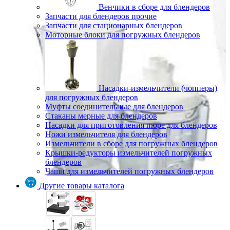
Венчики в сборе для блендеров
Запчасти для блендеров прочие
Запчасти для стационарных блендеров
Моторные блоки для погружных блендеров
Насадки-измельчители (чопперы)
для погружных блендеров
Муфты соединительные для блендеров
Стаканы мерные для блендеров
Насадки для приготовления пюре для блендеров
Ножи измельчителя для блендеров
Измельчители в сборе для погружных блендеров
Крышки-редукторы измельчителей погружных
блендеров
Чаши для измельчителей погружных блендеров
Другие товары каталога