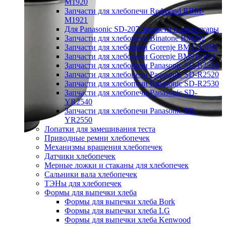
M1920
Запчасти для хлебопечи Redmond RBM-
M1921
Для Panasonic SD-207 запчасти и аксессуары
Запчасти для хлебопечи Binatone BM202
Запчасти для хлебопечи Gorenje BM1210BK
Запчасти для хлебопечи Gorenje BM910WII
Запчасти для хлебопечи Panasonic SD-B2510
Запчасти для хлебопечи Panasonic SD-R2520
Запчасти для хлебопечи Panasonic SD-R2530
Запчасти для хлебопечи Panasonic SD-
YR2540
Запчасти для хлебопечи Panasonic SD-
YR2550
Лопатки для замешивания теста
Приводные ремни хлебопечек
Механизмы вращения хлебопечек
Датчики хлебопечек
Мерные ложки и стаканы для хлебопечек
Сальники вала хлебопечек
ТЭНы для хлебопечек
Формы для выпечки хлеба
Формы для выпечки хлеба Bork
Формы для выпечки хлеба LG
Формы для выпечки хлеба Kenwood