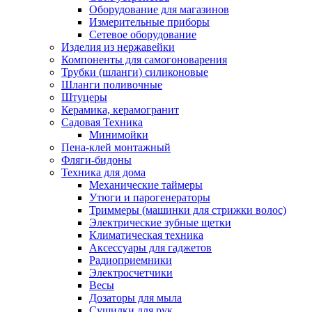
Оборудование для магазинов
Измерительные приборы
Сетевое оборудование
Изделия из нержавейки
Компоненты для самогоноварения
Трубки (шланги) силиконовые
Шланги поливочные
Штуцеры
Керамика, керамогранит
Садовая Техника
Минимойки
Пена-клей монтажный
Фляги-бидоны
Техника для дома
Механические таймеры
Утюги и парогенераторы
Триммеры (машинки для стрижки волос)
Электрические зубные щетки
Климатическая техника
Аксессуары для гаджетов
Радиоприемники
Электросчетчики
Весы
Дозаторы для мыла
Сушилки для рук