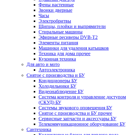
Фены настенные
Звонки дверные
Часы
Электробритвы
Щипцы, плойки и выпрямители
Стиральные машины
Эфирные ресиверы DVB-T2
Элементы питания
Машинки для удаления катышков
Техника для дома прочее
Кухонная техника
Для авто и мото
Автоэлектроника
Снятое с производства и БУ
Кондиционеры БУ
Холодильники БУ
Видеонаблюдение БУ
Система контроля и управление доступом
(СКУД) БУ
Системы звукового оповещения БУ
Снятое с производства и БУ прочее
Сервисные запчасти и аксессуары БУ
Телекоммуникационное оборудование БУ
Сантехника
Коллекторные блоки для теплого пола