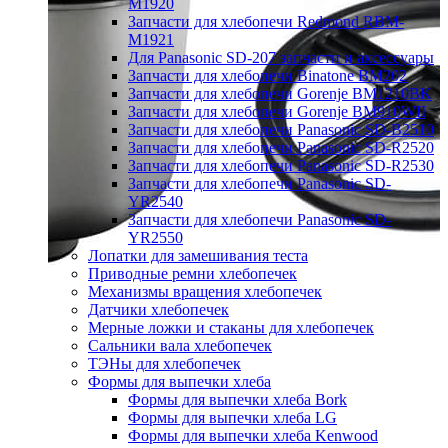
M1920
Запчасти для хлебопечи Redmond RBM-
M1921
Для Panasonic SD-207 запчасти и аксессуары
Запчасти для хлебопечи Binatone BM202
Запчасти для хлебопечи Gorenje BM1210BK
Запчасти для хлебопечи Gorenje BM910WII
Запчасти для хлебопечи Panasonic SD-B2510
Запчасти для хлебопечи Panasonic SD-R2520
Запчасти для хлебопечи Panasonic SD-R2530
Запчасти для хлебопечи Panasonic SD-
YR2540
Запчасти для хлебопечи Panasonic SD-
YR2550
Лопатки для замешивания теста
Приводные ремни хлебопечек
Механизмы вращения хлебопечек
Датчики хлебопечек
Мерные ложки и стаканы для хлебопечек
Сальники вала хлебопечек
ТЭНы для хлебопечек
Формы для выпечки хлеба
Формы для выпечки хлеба Bork
Формы для выпечки хлеба LG
Формы для выпечки хлеба Kenwood