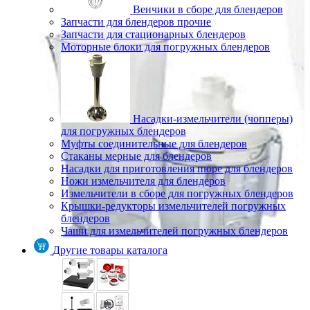
Венчики в сборе для блендеров
Запчасти для блендеров прочие
Запчасти для стационарных блендеров
Моторные блоки для погружных блендеров
Насадки-измельчители (чопперы)
для погружных блендеров
Муфты соединительные для блендеров
Стаканы мерные для блендеров
Насадки для приготовления пюре для блендеров
Ножи измельчителя для блендеров
Измельчители в сборе для погружных блендеров
Крышки-редукторы измельчителей погружных
блендеров
Чаши для измельчителей погружных блендеров
Другие товары каталога