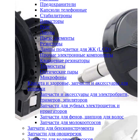
Предохранители
Капсюли телефонные
Стабилитроны
Варисторы
Реле
Диоды
Пьезо элементы
Резисторы
Лампы подсветки для ЖК (LCD)
Прочие электронные компоненты
Кварцевые резонаторы
Термостаты
Оптические пары
Микрофоны
Красота и здоровье, запчасти и аксессуары для
техники
Запчасти и аксессуары для электробритв,
тримеров, эпиляторов
Запчасти для зубных электрощеток и
ирригаторов
Запчасти для фенов, щипцов для волос
Запчасти для молокоотсосов
Запчати для бензоинструмента
Запчасти для овощерезок
Запчасти для водяных насосов