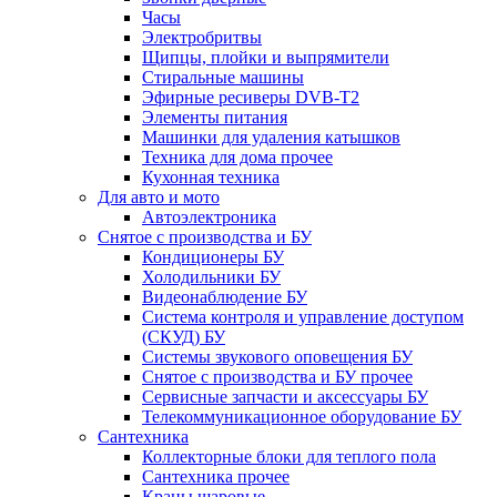
Часы
Электробритвы
Щипцы, плойки и выпрямители
Стиральные машины
Эфирные ресиверы DVB-T2
Элементы питания
Машинки для удаления катышков
Техника для дома прочее
Кухонная техника
Для авто и мото
Автоэлектроника
Снятое с производства и БУ
Кондиционеры БУ
Холодильники БУ
Видеонаблюдение БУ
Система контроля и управление доступом
(СКУД) БУ
Системы звукового оповещения БУ
Снятое с производства и БУ прочее
Сервисные запчасти и аксессуары БУ
Телекоммуникационное оборудование БУ
Сантехника
Коллекторные блоки для теплого пола
Сантехника прочее
Краны шаровые