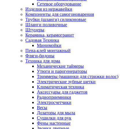
Сетевое оборудование
Изделия из нержавейки
Компоненты для самогоноварения
Трубки (шланги) силиконовые
Шланги поливочные
Штуцеры
Керамика, керамогранит
Садовая Техника
Минимойки
Пена-клей монтажный
Фляги-бидоны
Техника для дома
Механические таймеры
Утюги и парогенераторы
Триммеры (машинки для стрижки волос)
Электрические зубные щетки
Климатическая техника
Аксессуары для гаджетов
Радиоприемники
Электросчетчики
Весы
Дозаторы для мыла
Сушилки для рук
Фены настенные
Звонки дверные