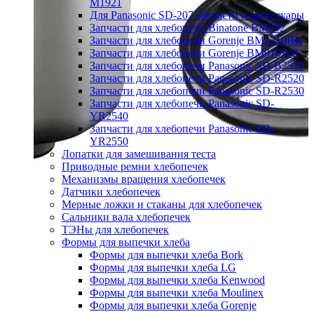
M1921
Для Panasonic SD-207 запчасти и аксессуары
Запчасти для хлебопечи Binatone BM202
Запчасти для хлебопечи Gorenje BM1210BK
Запчасти для хлебопечи Gorenje BM910WII
Запчасти для хлебопечи Panasonic SD-B2510
Запчасти для хлебопечи Panasonic SD-R2520
Запчасти для хлебопечи Panasonic SD-R2530
Запчасти для хлебопечи Panasonic SD-
YR2540
Запчасти для хлебопечи Panasonic SD-
YR2550
Лопатки для замешивания теста
Приводные ремни хлебопечек
Механизмы вращения хлебопечек
Датчики хлебопечек
Мерные ложки и стаканы для хлебопечек
Сальники вала хлебопечек
ТЭНы для хлебопечек
Формы для выпечки хлеба
Формы для выпечки хлеба Bork
Формы для выпечки хлеба LG
Формы для выпечки хлеба Kenwood
Формы для выпечки хлеба Moulinex
Формы для выпечки хлеба Gorenje