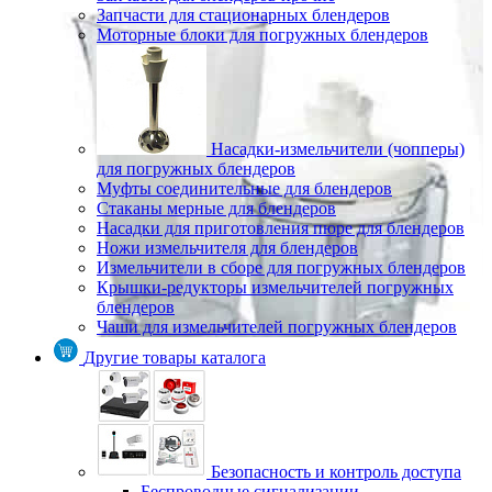
Запчасти для стационарных блендеров
Моторные блоки для погружных блендеров
Насадки-измельчители (чопперы)
для погружных блендеров
Муфты соединительные для блендеров
Стаканы мерные для блендеров
Насадки для приготовления пюре для блендеров
Ножи измельчителя для блендеров
Измельчители в сборе для погружных блендеров
Крышки-редукторы измельчителей погружных
блендеров
Чаши для измельчителей погружных блендеров
Другие товары каталога
Безопасность и контроль доступа
Беспроводные сигнализации