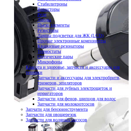
Стабилитроны
Варисторы
Реле
Диоды
Пьезо элементы
Резисторы
Лампы подсветки для ЖК (LCD)
Прочие электронные компоненты
Кварцевые резонаторы
Термостаты
Оптические пары
Микрофоны
Красота и здоровье, запчасти и аксессуары для
техники
Запчасти и аксессуары для электробритв,
тримеров, эпиляторов
Запчасти для зубных электрощеток и
ирригаторов
Запчасти для фенов, щипцов для волос
Запчасти для молокоотсосов
Запчати для бензоинструмента
Запчасти для овощерезок
Запчасти для водяных насосов