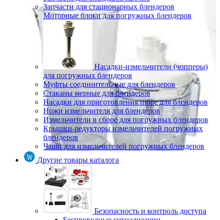
Запчасти для стационарных блендеров
Моторные блоки для погружных блендеров
Насадки-измельчители (чопперы)
для погружных блендеров
Муфты соединительные для блендеров
Стаканы мерные для блендеров
Насадки для приготовления пюре для блендеров
Ножи измельчителя для блендеров
Измельчители в сборе для погружных блендеров
Крышки-редукторы измельчителей погружных
блендеров
Чаши для измельчителей погружных блендеров
Другие товары каталога
Безопасность и контроль доступа
Беспроводные сигнализации