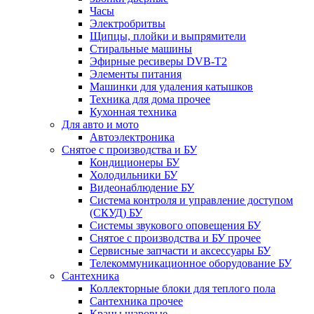
Часы
Электробритвы
Щипцы, плойки и выпрямители
Стиральные машины
Эфирные ресиверы DVB-T2
Элементы питания
Машинки для удаления катышков
Техника для дома прочее
Кухонная техника
Для авто и мото
Автоэлектроника
Снятое с производства и БУ
Кондиционеры БУ
Холодильники БУ
Видеонаблюдение БУ
Система контроля и управление доступом
(СКУД) БУ
Системы звукового оповещения БУ
Снятое с производства и БУ прочее
Сервисные запчасти и аксессуары БУ
Телекоммуникационное оборудование БУ
Сантехника
Коллекторные блоки для теплого пола
Сантехника прочее
Краны шаровые