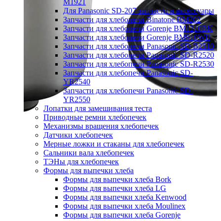
M1921
Для Panasonic SD-207 запчасти и аксессуары
Запчасти для хлебопечи Binatone BM202
Запчасти для хлебопечи Gorenje BM1210BK
Запчасти для хлебопечи Gorenje BM910WII
Запчасти для хлебопечи Panasonic SD-B2510
Запчасти для хлебопечи Panasonic SD-R2520
Запчасти для хлебопечи Panasonic SD-R2530
Запчасти для хлебопечи Panasonic SD-
YR2540
Запчасти для хлебопечи Panasonic SD-
YR2550
Лопатки для замешивания теста
Приводные ремни хлебопечек
Механизмы вращения хлебопечек
Датчики хлебопечек
Мерные ложки и стаканы для хлебопечек
Сальники вала хлебопечек
ТЭНы для хлебопечек
Формы для выпечки хлеба
Формы для выпечки хлеба Bork
Формы для выпечки хлеба LG
Формы для выпечки хлеба Kenwood
Формы для выпечки хлеба Moulinex
Формы для выпечки хлеба Gorenje