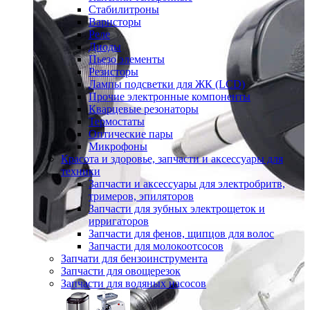
Стабилитроны
Варисторы
Реле
Диоды
Пьезо элементы
Резисторы
Лампы подсветки для ЖК (LCD)
Прочие электронные компоненты
Кварцевые резонаторы
Термостаты
Оптические пары
Микрофоны
Красота и здоровье, запчасти и аксессуары для
техники
Запчасти и аксессуары для электробритв,
тримеров, эпиляторов
Запчасти для зубных электрощеток и
ирригаторов
Запчасти для фенов, щипцов для волос
Запчасти для молокоотсосов
Запчати для бензоинструмента
Запчасти для овощерезок
Запчасти для водяных насосов