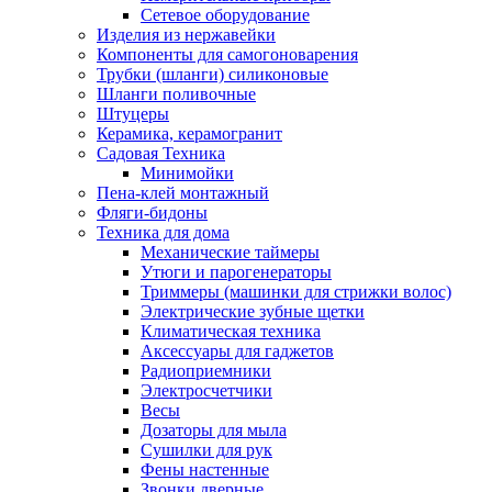
Сетевое оборудование
Изделия из нержавейки
Компоненты для самогоноварения
Трубки (шланги) силиконовые
Шланги поливочные
Штуцеры
Керамика, керамогранит
Садовая Техника
Минимойки
Пена-клей монтажный
Фляги-бидоны
Техника для дома
Механические таймеры
Утюги и парогенераторы
Триммеры (машинки для стрижки волос)
Электрические зубные щетки
Климатическая техника
Аксессуары для гаджетов
Радиоприемники
Электросчетчики
Весы
Дозаторы для мыла
Сушилки для рук
Фены настенные
Звонки дверные