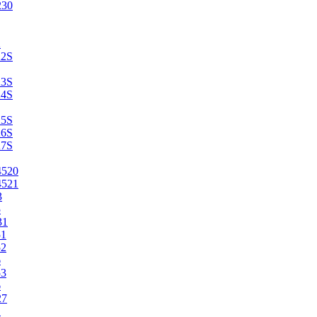
230
2
22S
23S
24S
25S
26S
27S
4520
4521
3
5
31
51
52
6
53
6
27
1